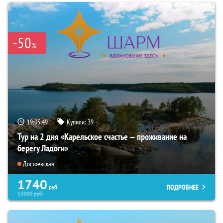
-50
%
19:05:48
Купили:
39
Тур на 2 дня «Карельское счастье — проживание на
берегу Ладоги»
Достоевская
1740
ПОДРОБНЕЕ
руб.
13900
руб.