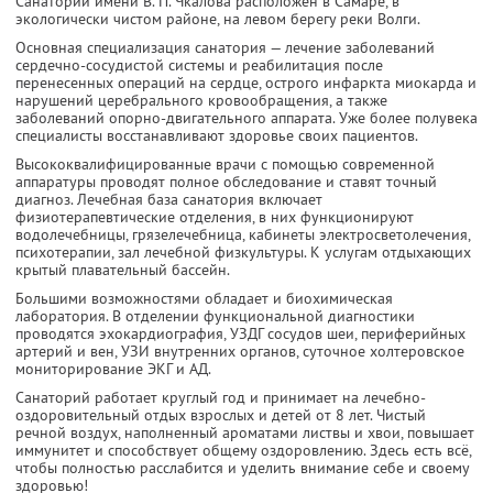
Санаторий имени В. П. Чкалова расположен в Самаре, в
экологически чистом районе, на левом берегу реки Волги.
Основная специализация санатория — лечение заболеваний
сердечно-сосудистой системы и реабилитация после
перенесенных операций на сердце, острого инфаркта миокарда и
нарушений церебрального кровообращения, а также
заболеваний опорно-двигательного аппарата. Уже более полувека
специалисты восстанавливают здоровье своих пациентов.
Высококвалифицированные врачи с помощью современной
аппаратуры проводят полное обследование и ставят точный
диагноз. Лечебная база санатория включает
физиотерапевтические отделения, в них функционируют
водолечебницы, грязелечебница, кабинеты электросветолечения,
психотерапии, зал лечебной физкультуры. К услугам отдыхающих
крытый плавательный бассейн.
Большими возможностями обладает и биохимическая
лаборатория. В отделении функциональной диагностики
проводятся эхокардиография, УЗДГ сосудов шеи, периферийных
артерий и вен, УЗИ внутренних органов, суточное холтеровское
мониторирование ЭКГ и АД.
Санаторий работает круглый год и принимает на лечебно-
оздоровительный отдых взрослых и детей от 8 лет. Чистый
речной воздух, наполненный ароматами листвы и хвои, повышает
иммунитет и способствует общему оздоровлению. Здесь есть всё,
чтобы полностью расслабится и уделить внимание себе и своему
здоровью!