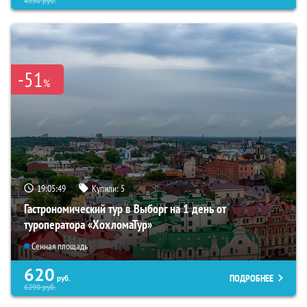
4550
руб.
-51
%
19:05:48
Купили:
5
Гастрономический тур в Выборг на 1 день от
туроператора «ХохломаТур»
Сенная площадь
620
ПОДРОБНЕЕ
руб.
6290
руб.