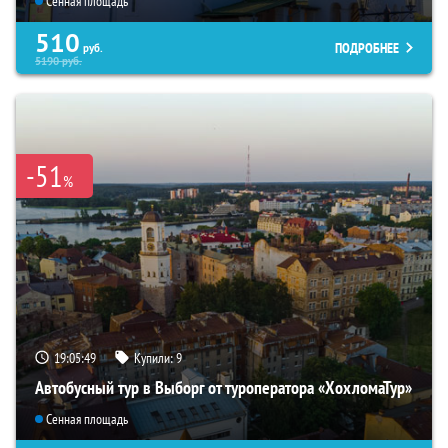
Сенная площадь
510
ПОДРОБНЕЕ
руб.
5190
руб.
-51
%
19:05:48
Купили:
9
Автобусный тур в Выборг от туроператора «ХохломаТур»
Сенная площадь