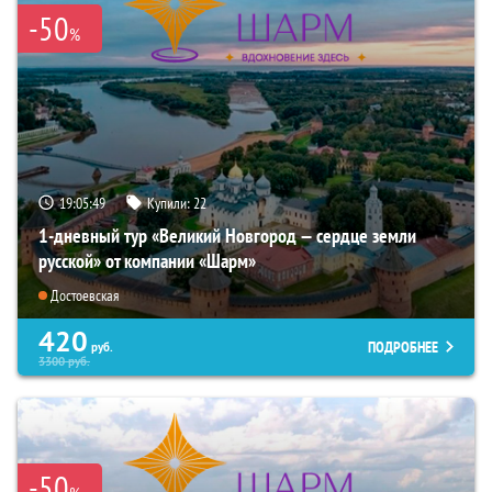
-50
%
19:05:48
Купили:
22
1-дневный тур «Великий Новгород — сердце земли
русской» от компании «Шарм»
Достоевская
420
ПОДРОБНЕЕ
руб.
3300
руб.
-50