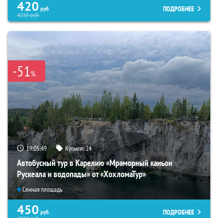
420
ПОДРОБНЕЕ
руб.
4230
руб.
-51
%
19:05:48
Купили:
24
Автобусный тур в Карелию «Мраморный каньон
Рускеала и водопады» от «ХохломаТур»
Сенная площадь
450
ПОДРОБНЕЕ
руб.