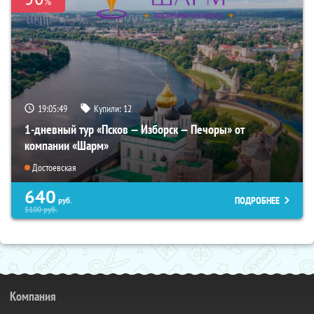
%
19:05:48
Купили:
12
1-дневный тур «Псков — Изборск — Печоры» от
компании «Шарм»
Достоевская
640
ПОДРОБНЕЕ
руб.
5100
руб.
Компания