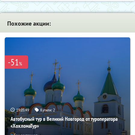
Похожие акции:
-51
%
19:05:48
Купили:
2
Автобусный тур в Великий Новгород от туроператора
«ХохломаТур»