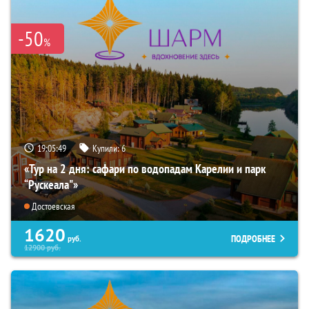
-50
%
19:05:48
Купили:
6
«Тур на 2 дня: сафари по водопадам Карелии и парк
“Рускеала"»
Достоевская
1620
ПОДРОБНЕЕ
руб.
12900
руб.