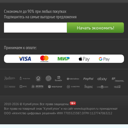
Сэкономьте до 90% при любых покупках
Подпишитесь на самые выгодные предложения
Принимаем к оплате:
2010-2026 © КупиКупон. Все права защищены.
Все права на товарный знак "КупиКупон" и на сайт www.kupikupon.ru принадлежат
OOO «Агентство цифровых решений» ИНН 7705523387, ОГРН 1127747063212