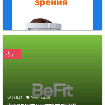
-5
%
16:36:20
Получи первым!
Питание от сервиса здорового питания BeFit