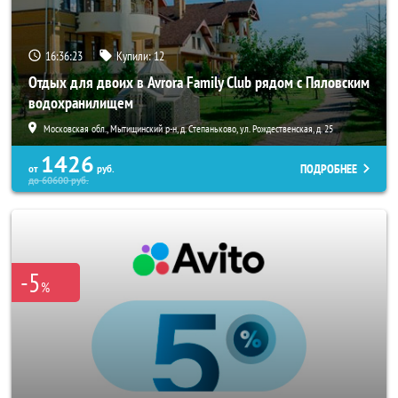
16:36:20
Купили:
12
Отдых для двоих в Avrora Family Club рядом с Пяловским
водохранилищем
Московская обл., Мытищинский р-н, д. Степаньково, ул. Рождественская, д. 25
1426
ПОДРОБНЕЕ
от
руб.
до
60600
руб.
-5
%