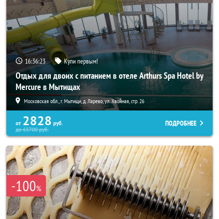
16:36:20
Купи первым!
Отдых для двоих с питанием в отеле Arthurs Spa Hotel by
Mercure в Мытищах
Московская обл., г. Мытищи, д. Ларево, ул. Хвойная, стр. 26
2828
ПОДРОБНЕЕ
от
руб.
до
65700
руб.
-100
%