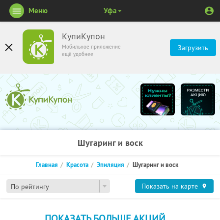
Меню
Уфа
КупиКупон
Мобильное приложение
Загрузить
ещё удобнее
Шугаринг и воск
Главная
Красота
Эпиляция
Шугаринг и воск
Показать на карте
По рейтингу
ПОКАЗАТЬ БОЛЬШЕ АКЦИЙ