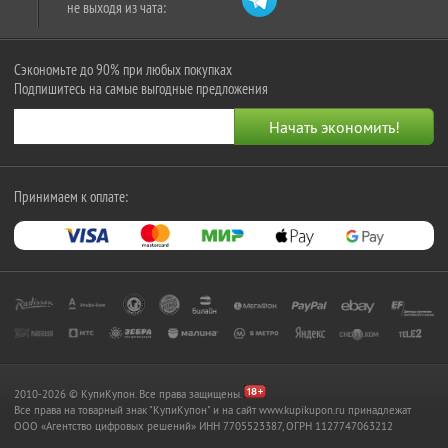
не выходя из чата:
Сэкономьте до 90% при любых покупках
Подпишитесь на самые выгодные предложения
Принимаем к оплате:
2010-2026 © КупиКупон. Все права защищены.
Все права на товарный знак "КупиКупон" и на сайт www.kupikupon.ru принадлежат
OOO «Агентство цифровых решений» ИНН 7705523387, ОГРН 1127747063212