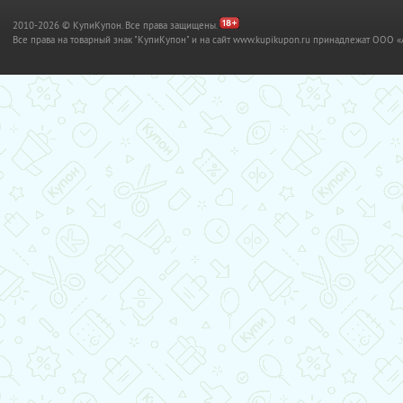
2010-2026 © КупиКупон. Все права защищены.
Все права на товарный знак "КупиКупон" и на сайт www.kupikupon.ru принадлежат OO