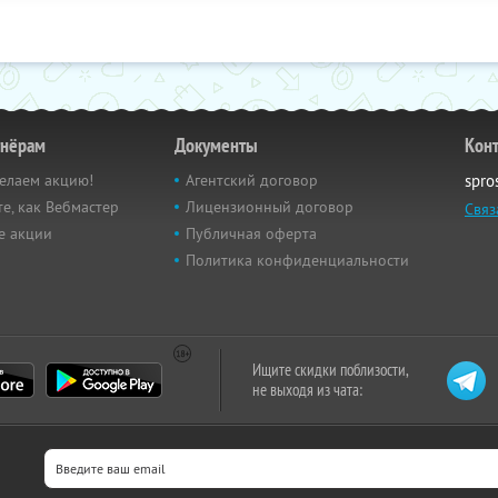
тнёрам
Документы
Кон
елаем акцию!
Агентский договор
spro
е, как Вебмастер
Лицензионный договор
Связ
е акции
Публичная оферта
Политика конфиденциальности
Ищите скидки поблизости,
не выходя из чата: