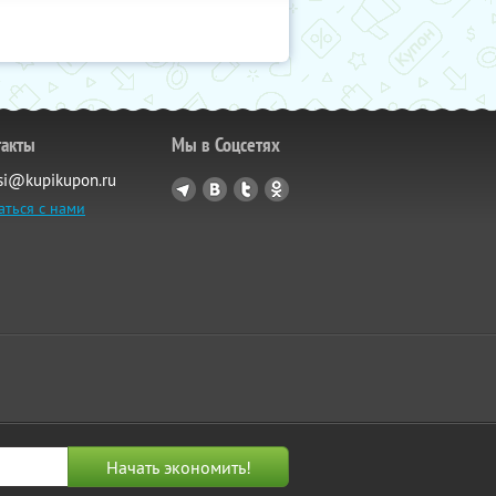
такты
Мы в Соцсетях
si@kupikupon.ru
аться с нами