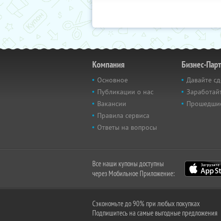
Компания
Бизнес-Пар
Основное
Давайте сд
Публикации о нас
Заработайт
Вакансии
Прошедши
Правила сервиса
Ответы на вопросы
Все наши купоны доступны
через Мобильное Приложение:
Сэкономьте до 90% при любых покупках
Подпишитесь на самые выгодные предложения