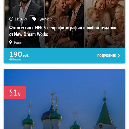
11:24:56
Купили:
9
Фотосессия с ИИ: 5 нейрофотографий в любой тематике
от New Dream Works
Россия
190
ПОДРОБНЕЕ
руб.
490
руб.
-51
%