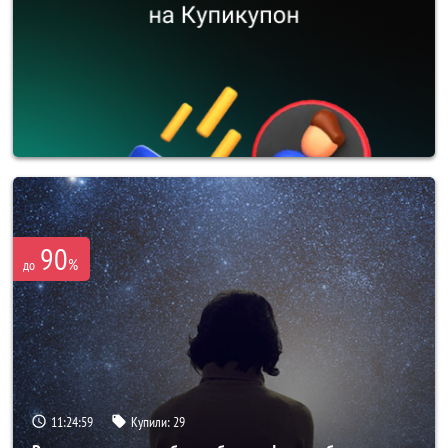
90
%
до
11:24:56
Купили:
29