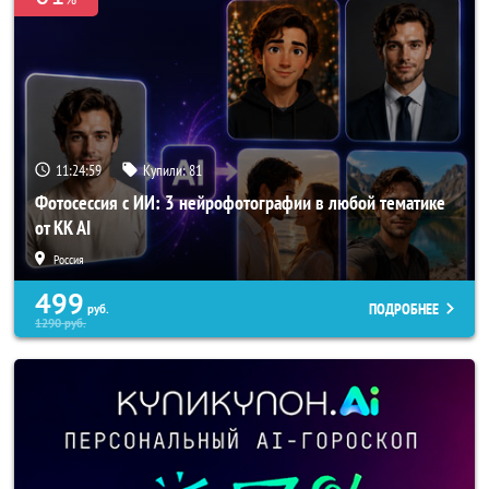
11:24:56
Купили:
81
Фотосессия с ИИ: 3 нейрофотографии в любой тематике
от KK AI
Россия
499
ПОДРОБНЕЕ
руб.
1290
руб.