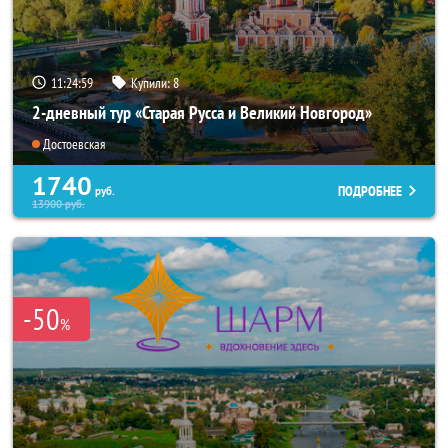
11:24:56
Купили:
8
2-дневный тур «Старая Русса и Великий Новгород»
Достоевская
1740
ПОДРОБНЕЕ
руб.
13900
руб.
-50
%