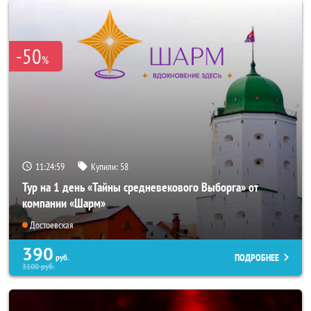
-50
%
11:24:56
Купили:
58
Тур на 1 день «Тайны средневекового Выборга» от
компании «Шарм»
Достоевская
390
ПОДРОБНЕЕ
руб.
3100
руб.