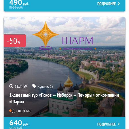
490
ПОДРОБНЕЕ
руб.
3900
руб.
-50
%
11:24:56
Купили:
12
1-дневный тур «Псков — Изборск — Печоры» от компании
«Шарм»
Достоевская
640
ПОДРОБНЕЕ
руб.
5100
руб.