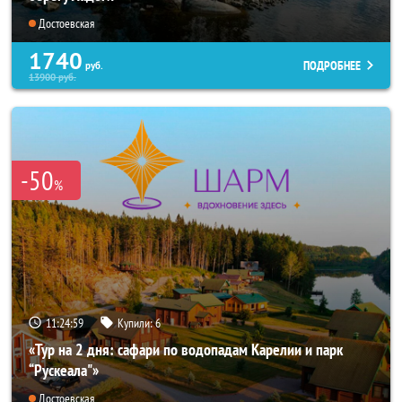
Достоевская
1740
ПОДРОБНЕЕ
руб.
13900
руб.
-50
%
11:24:56
Купили:
6
«Тур на 2 дня: сафари по водопадам Карелии и парк
“Рускеала"»
Достоевская