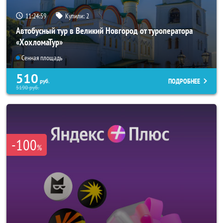
11:24:56
Купили:
2
Автобусный тур в Великий Новгород от туроператора
«ХохломаТур»
Сенная площадь
510
ПОДРОБНЕЕ
руб.
5190
руб.
-100
%