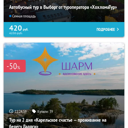
Автобусный тур в Выборг от туроператора «ХохломаТур»
Сенная площадь
420
ПОДРОБНЕЕ
руб.
4230
руб.
-50
%
11:24:56
Купили:
39
Тур на 2 дня «Карельское счастье — проживание на
берегу Ладоги»