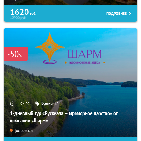
1620
ПОДРОБНЕЕ
руб.
12900
руб.
-50
%
11:24:56
Купили:
48
1-дневный тур «Рускеала — мраморное царство» от
компании «Шарм»
Достоевская