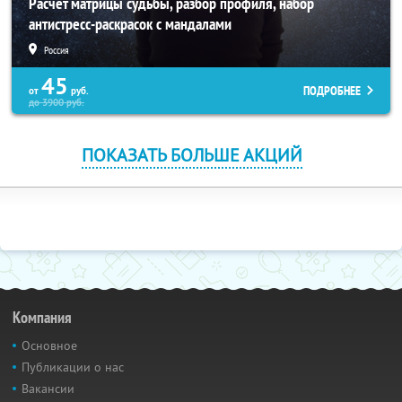
Расчет матрицы судьбы, разбор профиля, набор
антистресс-раскрасок с мандалами
Россия
45
ПОДРОБНЕЕ
от
руб.
до
3900
руб.
ПОКАЗАТЬ БОЛЬШЕ АКЦИЙ
Компания
Основное
Публикации о нас
Вакансии