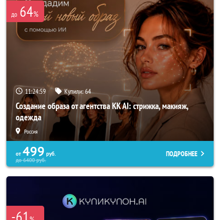
64
%
до
11:24:56
Купили:
64
Создание образа от агентства KK AI: стрижка, макияж,
одежда
Россия
499
ПОДРОБНЕЕ
от
руб.
до
6400
руб.
-61
%