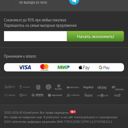
не выходя из чата:
Сэкономьте до 90% при любых покупках
Подпишитесь на самые выгодные предложения
Принимаем к оплате:
2010-2026 © КупиКупон. Все права защищены.
Все права на товарный знак "КупиКупон" и на сайт www.kupikupon.ru принадлежат
OOO «Агентство цифровых решений» ИНН 7705523387, ОГРН 1127747063212