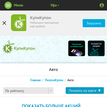
Меню
Уфа
КупиКупон
Мобильное приложение
Загрузить
ещё удобнее
Авто
Главная
ПолучиКупон
Авто
Показать на карте
По рейтингу
ПОКАЗАТЬ БОЛЬШЕ АКЦИЙ