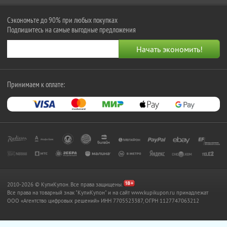
Сэкономьте до 90% при любых покупках
Подпишитесь на самые выгодные предложения
Принимаем к оплате:
2010-2026 © КупиКупон. Все права защищены.
Все права на товарный знак "КупиКупон" и на сайт www.kupikupon.ru принадлежат
OOO «Агентство цифровых решений» ИНН 7705523387, ОГРН 1127747063212