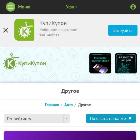
Меню
Уфа
КупиКупон
Мобильное приложение
Загрузить
ещё удобнее
Другое
Главная
Авто
Другое
Показать на карте
По рейтингу