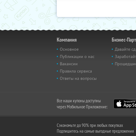
Компания
Бизнес-Пар
Основное
Давайте сд
Публикации о нас
Заработайт
Вакансии
Прошедши
Правила сервиса
Ответы на вопросы
Все наши купоны доступны
через Мобильное Приложение:
Сэкономьте до 90% при любых покупках
Подпишитесь на самые выгодные предложения