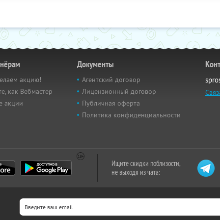
тнёрам
Документы
Кон
елаем акцию!
Агентский договор
spro
е, как Вебмастер
Лицензионный договор
Связ
е акции
Публичная оферта
Политика конфиденциальности
Ищите скидки поблизости,
не выходя из чата: