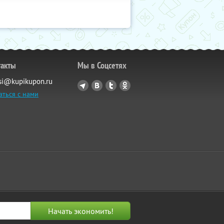
такты
Мы в Соцсетях
si@kupikupon.ru
аться с нами