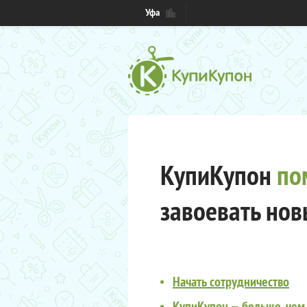
Уфа
КупиКупон
по
завоевать нов
Начать сотрудничество
КупиКупон — больше, чем