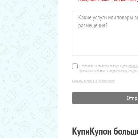
Отправляя настоящую заявку, я даю
соглас
указанных в заявке, и подтверждаю, что да
Скачать тарифы на размещение
КупиКупон больше