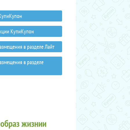
 КупиКупон
акции КупиКупон
размещения в разделе Лайт
размещения в разделе
 образ жизнии