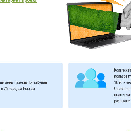
Количест
пользоват
ий день проекты КупиКупон
10 млн че
 в 75 городах России
Оповещен
подписчик
рассылке