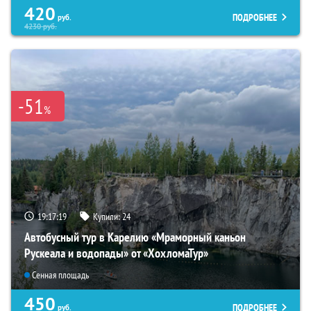
420
ПОДРОБНЕЕ
руб.
4230
руб.
-51
%
19:17:18
Купили:
24
Автобусный тур в Карелию «Мраморный каньон
Рускеала и водопады» от «ХохломаТур»
Сенная площадь
450
ПОДРОБНЕЕ
руб.