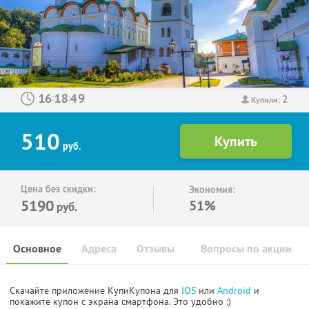
2
:
:
Купили:
510
руб.
Цена без скидки:
Экономия:
5190
51%
руб.
Основное
Адреса
Отзывы
Вопросы по акции
Скачайте приложение КупиКупона для
IOS
или
Android
и
покажите купон с экрана смартфона. Это удобно :)