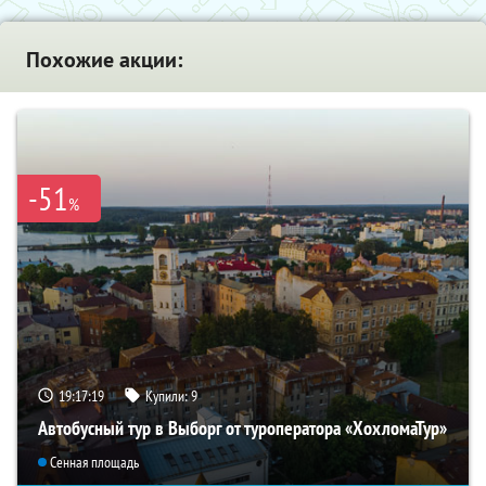
Похожие акции:
-51
%
19:17:18
Купили:
9
Автобусный тур в Выборг от туроператора «ХохломаТур»
Сенная площадь