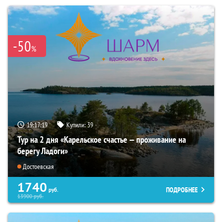
-50
%
19:17:18
Купили:
39
Тур на 2 дня «Карельское счастье — проживание на
берегу Ладоги»
Достоевская
1740
ПОДРОБНЕЕ
руб.
13900
руб.