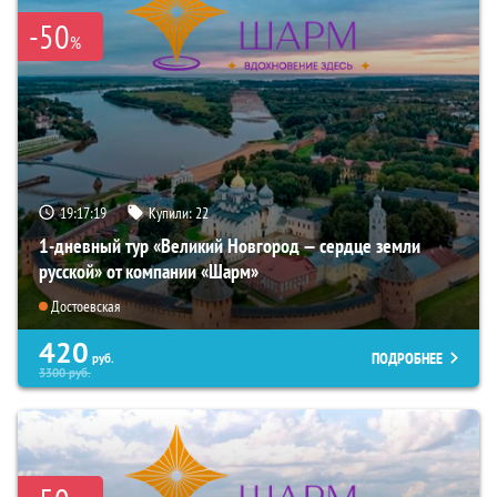
-50
%
19:17:18
Купили:
22
1-дневный тур «Великий Новгород — сердце земли
русской» от компании «Шарм»
Достоевская
420
ПОДРОБНЕЕ
руб.
3300
руб.