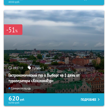
4550
руб.
-51
%
19:17:18
Купили:
5
Гастрономический тур в Выборг на 1 день от
туроператора «ХохломаТур»
Сенная площадь
620
ПОДРОБНЕЕ
руб.
6290
руб.