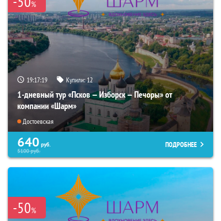
-50
%
19:17:18
Купили:
12
1-дневный тур «Псков — Изборск — Печоры» от
компании «Шарм»
Достоевская
640
ПОДРОБНЕЕ
руб.
5100
руб.
-50
%