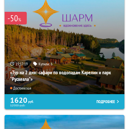
-50
%
19:17:18
Купили:
6
«Тур на 2 дня: сафари по водопадам Карелии и парк
“Рускеала"»
Достоевская
1620
ПОДРОБНЕЕ
руб.
12900
руб.