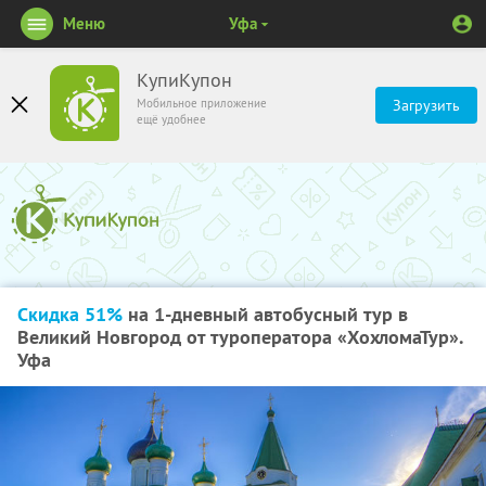
Меню
Уфа
КупиКупон
Мобильное приложение
Загрузить
ещё удобнее
Скидка 51%
на 1-дневный автобусный тур в
Великий Новгород от туроператора «ХохломаТур».
Уфа