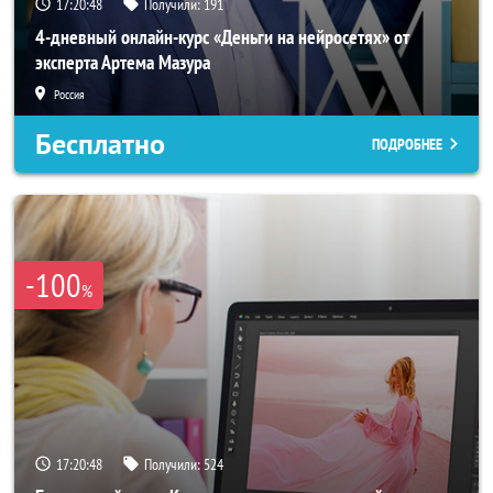
17:20:46
Получили:
191
4-дневный онлайн-курс «Деньги на нейросетях» от
эксперта Артема Мазура
Россия
Бесплатно
ПОДРОБНЕЕ
-100
%
17:20:46
Получили:
524