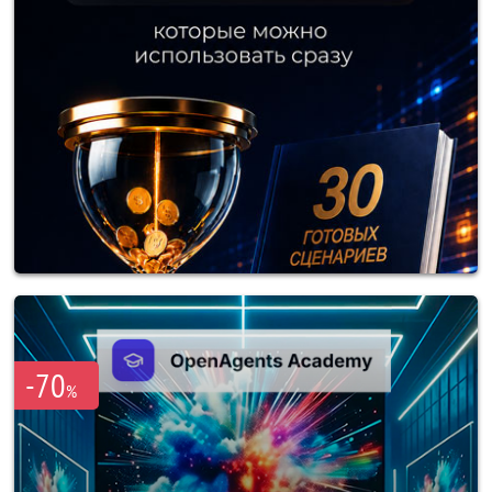
-70
%