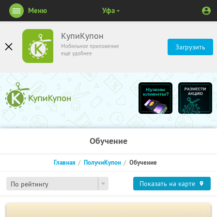
Меню
Уфа
КупиКупон
Мобильное приложение
Загрузить
ещё удобнее
Обучение
Главная
ПолучиКупон
Обучение
Показать на карте
По рейтингу