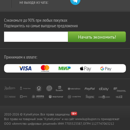
не выходя из чата:
Сэкономьте до 90% при любых покупках
Подпишитесь на самые выгодные предложения
Принимаем к оплате:
2010-2026 © КупиКупон. Все права защищены.
Все права на товарный знак "КупиКупон" и на сайт www.kupikupon.ru принадлежат
OOO «Агентство цифровых решений» ИНН 7705523387, ОГРН 1127747063212