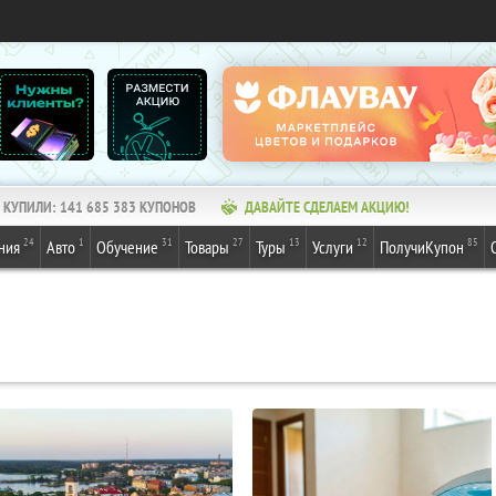
КУПИЛИ:
141 685 384
КУПОНОВ
ДАВАЙТЕ СДЕЛАЕМ АКЦИЮ!
24
1
31
27
13
12
85
ния
Авто
Обучение
Товары
Туры
Услуги
ПолучиКупон