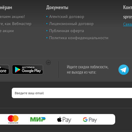
тнёрам
Документы
Кон
елаем акцию!
Агентский договор
spro
е, как Вебмастер
Лицензионный договор
Связ
е акции
Публичная оферта
Политика конфиденциальности
Ищите скидки поблизости,
не выходя из чата: