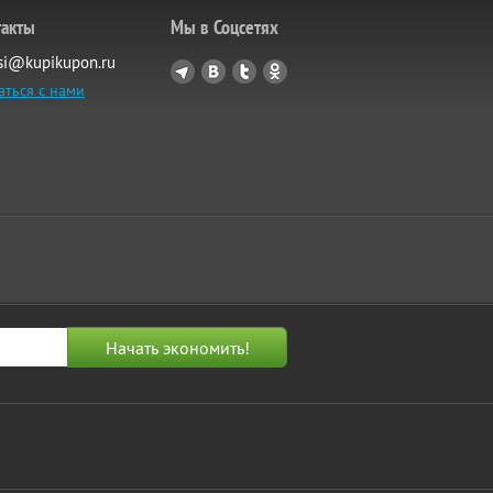
такты
Мы в Соцсетях
si@kupikupon.ru
аться с нами