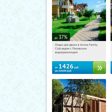
37
%
до
Отдых для двоих в Avrora Family
21:49:49
Купили:
10
Club рядом с Пяловским
Московская обл., Мытищинский р-н,
водохранилищем
д. Степаньково, ул. Рождественская, д.
25
1426
от
руб.
до
60600
руб.