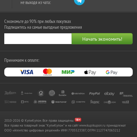
не выходя из чата:
Сэкономьте до 90% при любых покупках
Подпишитесь на самые выгодные предложения
Принимаем к оплате:
2010-2026 © КупиКупон. Все права защищены.
Все права на товарный знак "КупиКупон" и на сайт www.kupikupon.ru принадлежат
OOO «Агентство цифровых решений» ИНН 7705523387, ОГРН 1127747063212