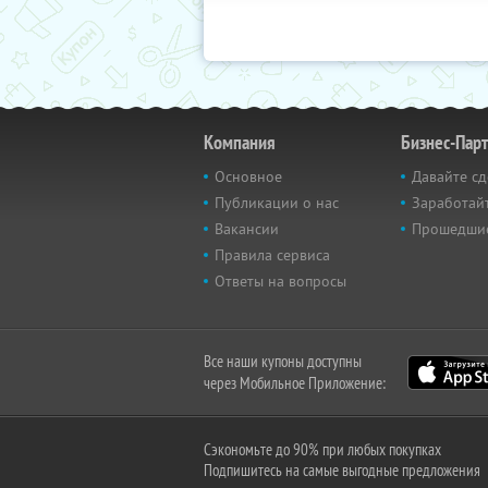
Компания
Бизнес-Пар
Основное
Давайте сд
Публикации о нас
Заработайт
Вакансии
Прошедши
Правила сервиса
Ответы на вопросы
Все наши купоны доступны
через Мобильное Приложение:
Сэкономьте до 90% при любых покупках
Подпишитесь на самые выгодные предложения