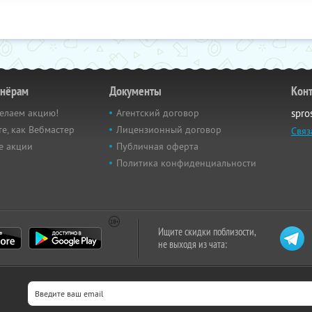
тнёрам
Документы
Кон
елаем акцию!
Агентский договор
spro
е, как Вебмастер
Лицензионный договор
Связ
е акции
Публичная оферта
Политика конфиденциальности
Ищите скидки поблизости,
не выходя из чата: