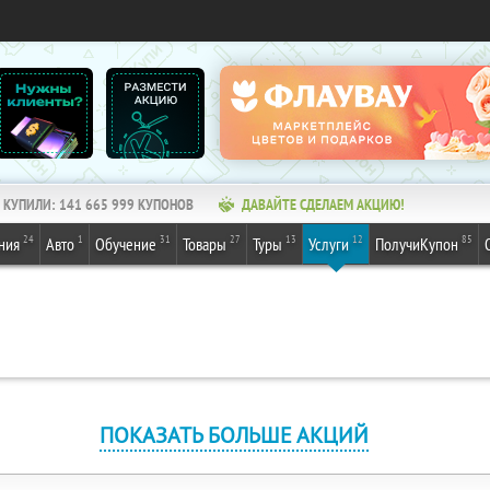
КУПИЛИ:
141 665 999
КУПОНОВ
ДАВАЙТЕ СДЕЛАЕМ АКЦИЮ!
24
1
31
27
13
12
85
ния
Авто
Обучение
Товары
Туры
Услуги
ПолучиКупон
ПОКАЗАТЬ БОЛЬШЕ АКЦИЙ