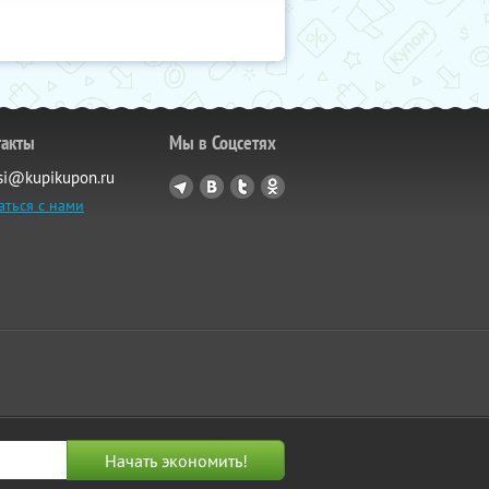
такты
Мы в Соцсетях
si@kupikupon.ru
аться с нами