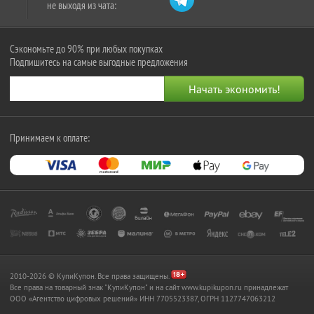
не выходя из чата:
Сэкономьте до 90% при любых покупках
Подпишитесь на самые выгодные предложения
Принимаем к оплате:
2010-2026 © КупиКупон. Все права защищены.
Все права на товарный знак "КупиКупон" и на сайт www.kupikupon.ru принадлежат
OOO «Агентство цифровых решений» ИНН 7705523387, ОГРН 1127747063212