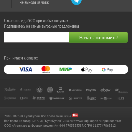
не выходя из чата:
Сэкономьте до 90% при любых покупках
Подпишитесь на самые выгодные предложения
Принимаем к оплате:
2010-2026 © КупиКупон. Все права защищены.
Все права на товарный знак "КупиКупон" и на сайт www.kupikupon.ru принадлежат
OOO «Агентство цифровых решений» ИНН 7705523387, ОГРН 1127747063212