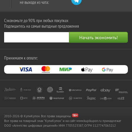
не выходя из чата:
Сэкономьте до 90% при любых покупках
Подпишитесь на самые выгодные предложения
Принимаем к оплате:
2010-2026 © КупиКупон. Все права защищены.
Все права на товарный знак "КупиКупон" и на сайт www.kupikupon.ru принадлежат
OOO «Агентство цифровых решений» ИНН 7705523387, ОГРН 1127747063212