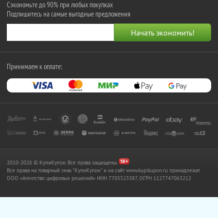
Сэкономьте до 90% при любых покупках
Подпишитесь на самые выгодные предложения
Принимаем к оплате:
2010-2026 © КупиКупон. Все права защищены.
Все права на товарный знак "КупиКупон" и на сайт www.kupikupon.ru принадлежат
OOO «Агентство цифровых решений» ИНН 7705523387, ОГРН 1127747063212