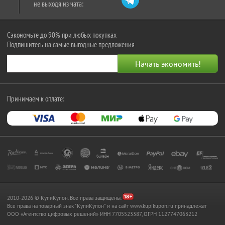
не выходя из чата:
Сэкономьте до 90% при любых покупках
Подпишитесь на самые выгодные предложения
Принимаем к оплате:
2010-2026 © КупиКупон. Все права защищены.
Все права на товарный знак "КупиКупон" и на сайт www.kupikupon.ru принадлежат
OOO «Агентство цифровых решений» ИНН 7705523387, ОГРН 1127747063212