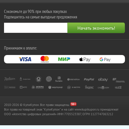
Сэкономьте до 90% при любых покупках
Подпишитесь на самые выгодные предложения
Принимаем к оплате:
2010-2026 © КупиКупон. Все права защищены.
Все права на товарный знак "КупиКупон" и на сайт www.kupikupon.ru принадлежат
OOO «Агентство цифровых решений» ИНН 7705523387, ОГРН 1127747063212