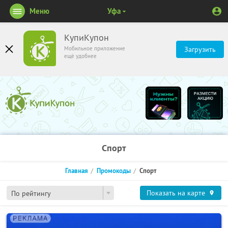
Меню
Уфа
КупиКупон
Мобильное приложение
Загрузить
ещё удобнее
Спорт
Главная
Промокоды
Спорт
Показать на карте
По рейтингу