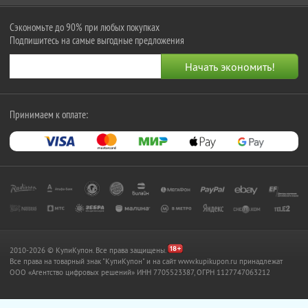
Сэкономьте до 90% при любых покупках
Подпишитесь на самые выгодные предложения
Принимаем к оплате:
2010-2026 © КупиКупон. Все права защищены.
Все права на товарный знак "КупиКупон" и на сайт www.kupikupon.ru принадлежат
OOO «Агентство цифровых решений» ИНН 7705523387, ОГРН 1127747063212