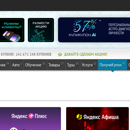
КУПИЛИ:
141 671 248
КУПОНОВ
ДАВАЙТЕ СДЕЛАЕМ АКЦИЮ!
24
1
31
27
13
12
85
ния
Авто
Обучение
Товары
Туры
Услуги
ПолучиКупон