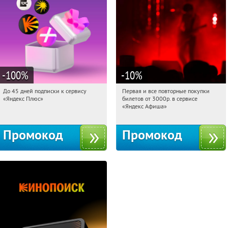
-100
%
-10
%
До 45 дней подписки к сервису
Первая и все повторные покупки
09:35:59
Получили:
19
09:35:59
Получили:
155
«Яндекс Плюс»
билетов от 3000р. в сервисе
Россия
Россия
«Яндекс Афиша»
Промокод
Промокод