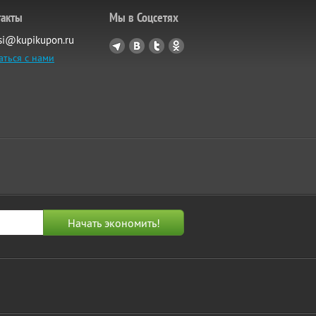
такты
Мы в Соцсетях
si@kupikupon.ru
аться с нами