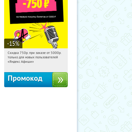
-15
%
Скидка 750р. при заказе от 5000р.
09:35:59
Получили:
114
только для новых пользователей
Россия
«Яндекс Афиши»
Промокод