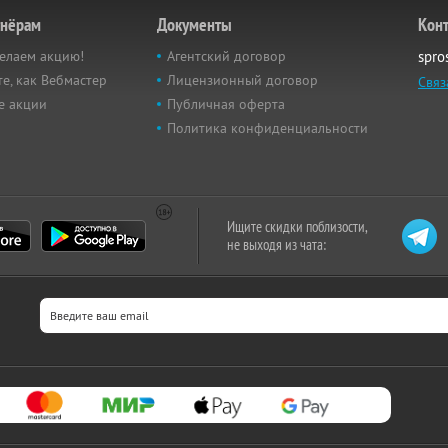
тнёрам
Документы
Кон
елаем акцию!
Агентский договор
spro
е, как Вебмастер
Лицензионный договор
Связ
е акции
Публичная оферта
Политика конфиденциальности
Ищите скидки поблизости,
не выходя из чата: