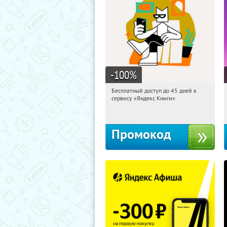
-100
%
Бесплатный доступ до 45 дней к
09:35:59
Получи первым!
сервису «Яндекс Книги»
Россия
Промокод