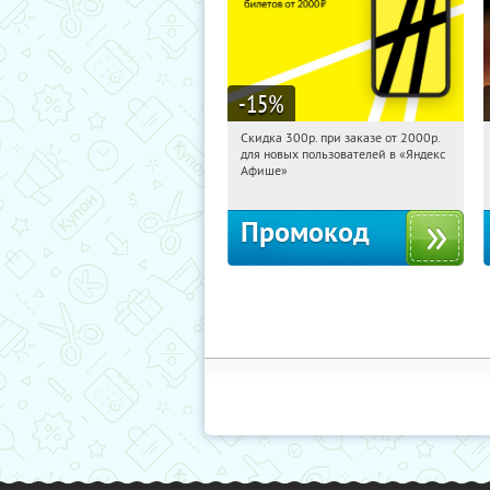
-15
%
Скидка 300р. при заказе от 2000р.
09:35:59
Получили:
65
для новых пользователей в «Яндекс
Россия
Афише»
Промокод