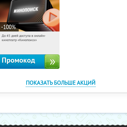
-100
%
До 45 дней доступа в онлайн-
09:35:59
Получили:
113
кинотеатр «Кинопоиск»
Россия
Промокод
ПОКАЗАТЬ БОЛЬШЕ АКЦИЙ