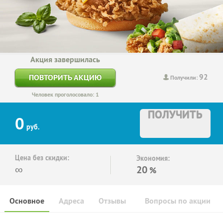
Акция завершилась
92
ПОВТОРИТЬ АКЦИЮ
Получили:
Человек проголосовало: 1
ПОЛУЧИТЬ
0
руб.
Цена без скидки:
Экономия:
∞
20
%
Основное
Адреса
Отзывы
Вопросы по акции