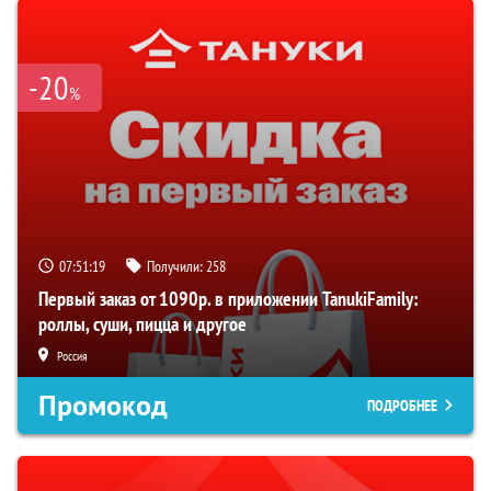
-20
%
07:51:18
Получили:
258
Первый заказ от 1090р. в приложении TanukiFamily:
роллы, суши, пицца и другое
Россия
Промокод
ПОДРОБНЕЕ