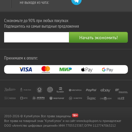
не выходя из чата:
Сэкономьте до 90% при любых покупках
Подпишитесь на самые выгодные предложения
Принимаем к оплате:
2010-2026 © КупиКупон. Все права защищены.
Все права на товарный знак "КупиКупон" и на сайт www.kupikupon.ru принадлежат
OOO «Агентство цифровых решений» ИНН 7705523387, ОГРН 1127747063212