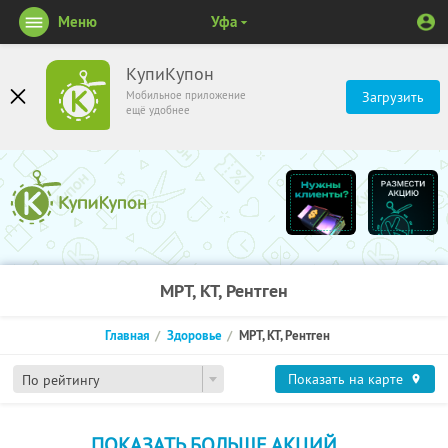
Меню
Уфа
КупиКупон
Мобильное приложение
Загрузить
ещё удобнее
МРТ, КТ, Рентген
Главная
Здоровье
МРТ, КТ, Рентген
Показать на карте
По рейтингу
ПОКАЗАТЬ БОЛЬШЕ АКЦИЙ