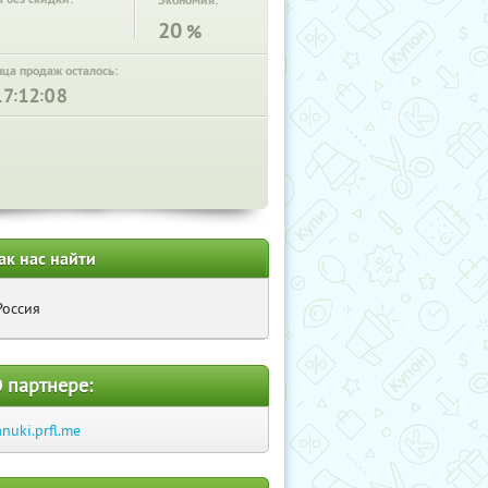
Экономия:
20
%
нца продаж осталось:
:
:
ак нас найти
Россия
 партнере:
anuki.prfl.me