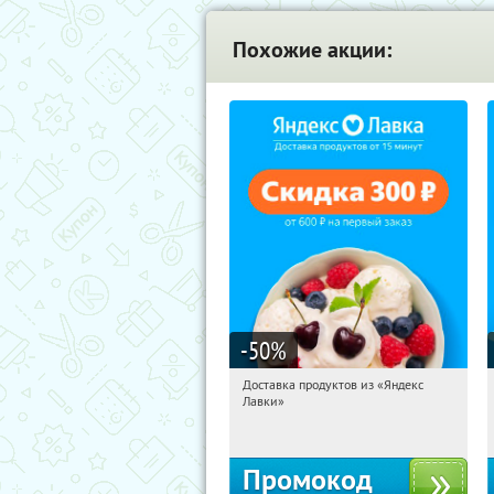
Похожие акции:
-50
%
Доставка продуктов из «Яндекс
20:12:04
Получили:
6
Лавки»
Россия
Промокод