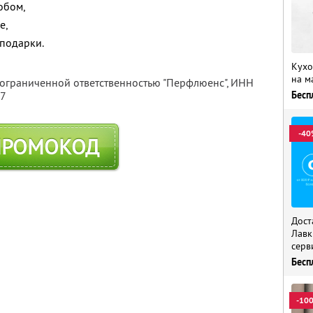
обом,
е,
 подарки.
Кухо
на м
 ограниченной ответственностью "Перфлюенс",
ИНН
Бесп
57
-40
ПРОМОКОД
Дост
Лавк
серв
Бесп
-10