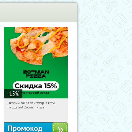
-15
%
Первый заказ от 2999р. в сети
20:12:04
Получили:
43
пиццерий Zotman Pizza
Россия
Промокод