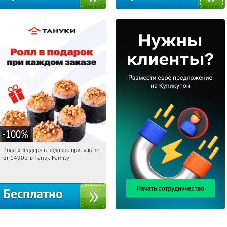
-100
%
Ролл «Чеддер» в подарок при заказе
20:12:04
Получили:
108
от 1490р. в TanukiFamily
Россия
Бесплатно