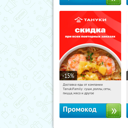
-15
%
Доставка еды от компании
20:12:04
Получили:
88
TanukiFamily: суши, роллы, сеты,
Россия
пицца, мясо и другое
Промокод