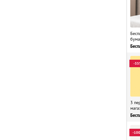
Бесп
бума
Бесп
-35
3 пе
мага
Бесп
-10