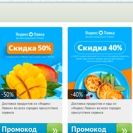
-50
%
-40
%
Доставка продуктов из «Яндекс
Доставка продуктов и еды из
20:12:04
Получили:
165
20:12:04
Получили:
38
Лавки» во всех городах присутствия
«Яндекс Лавки» во всех городах
Россия
Россия
сервиса
присутствия сервиса
Промокод
Промокод