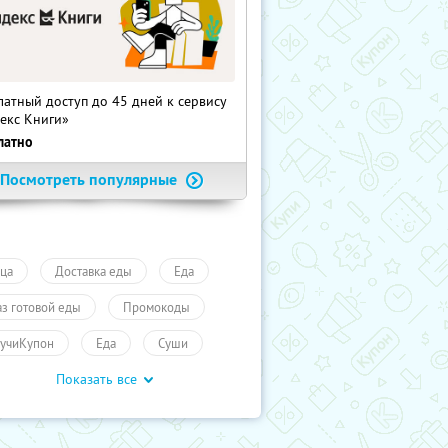
латный доступ до 45 дней к сервису
екс Книги»
латно
Посмотреть популярные
ца
Доставка еды
Еда
аз готовой еды
Промокоды
учиКупон
Еда
Суши
Показать все