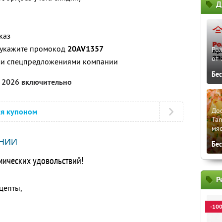
Д
каз
, укажите промокод
20AV1357
Рол
от 
ими спецпредложениями компании
Бе
а 2026 включительно
До
ся купоном
Tan
мяс
НИИ
Бе
мических удовольствий!
Р
цепты,
-10