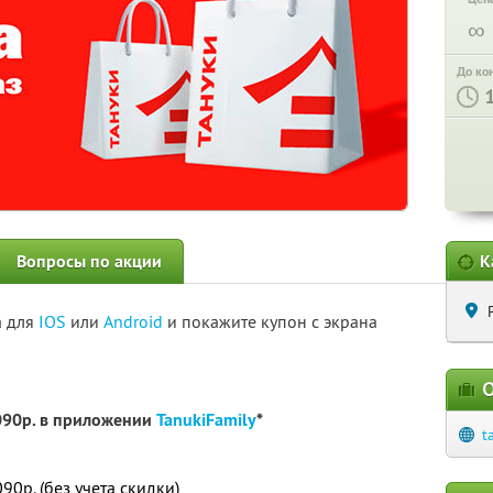
∞
До ко
Вопросы по акции
К
а для
IOS
или
Android
и покажите купон с экрана
О
090р. в приложении
TanukiFamily
*
t
0р. (без учета скидки)