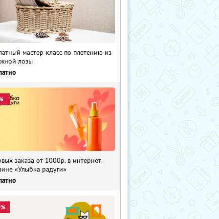
латный мастер-класс по плетению из
жной лозы
латно
%
рвых заказа от 1000р. в интернет-
зине «Улыбка радуги»
латно
0%