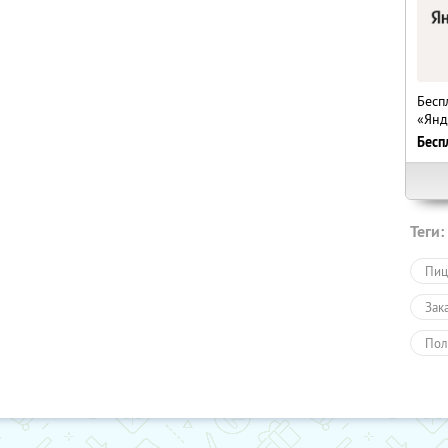
Бесп
«Янд
Бесп
Теги:
Пиц
Зак
Пол