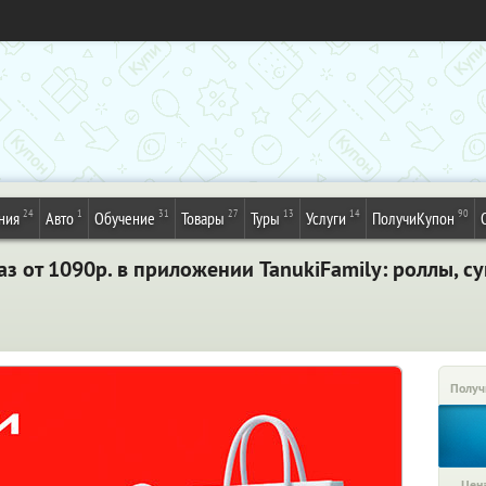
24
1
31
27
13
14
90
ния
Авто
Обучение
Товары
Туры
Услуги
ПолучиКупон
з от 1090р. в приложении TanukiFamily: роллы, суш
Получ
Цена