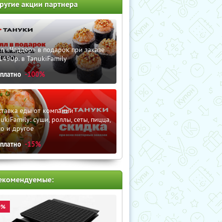
ругие акции партнера
л «Чеддер» в подарок при заказе
1490р. в TanukiFamily
сплатно
-100%
ставка еды от компании
ukiFamily: суши, роллы, сеты, пицца,
о и другое
сплатно
-15%
екомендуемые:
0%