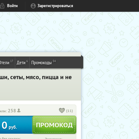
Войти
Зарегистрироваться
17
6
54
Отели
Дети
Промокоды
и, сеты, мясо, пицца и не
258
(11)
или:
0
руб.
 без скидки: