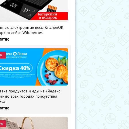
нные электронные весы KitchenOK
аркетплейсе Wildberries
латно
%
авка продуктов и еды из «Яндекс
и» во всех городах присутствия
иса
латно
0%