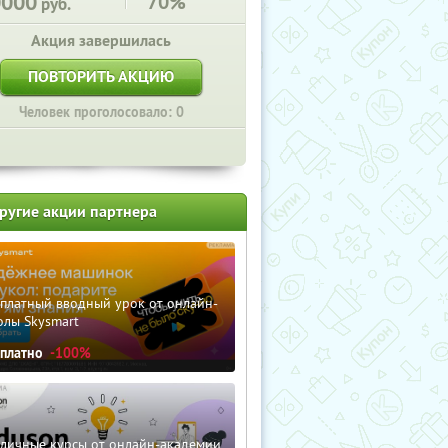
0000
70%
руб.
Акция завершилась
ПОВТОРИТЬ АКЦИЮ
Человек проголосовало: 0
ругие акции партнера
сплатный вводный урок от онлайн-
олы Skysmart
сплатно
-100%
зличные курсы от онлайн-академии