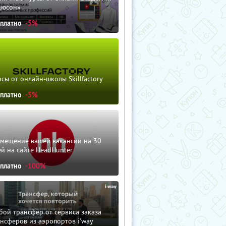
дюсон»
сплатно
-5%
сы от онлайн-школы Skillfactory
сплатно
-5%
змещение вашей вакансии на 30
й на сайте HeadHunter
сплатно
-100%
ой трансфер от сервиса заказа
нсферов из аэропортов i'way