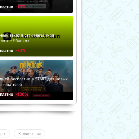
сплатно
-10%
вый заказ в сети магазинов
олотое Яблоко»
сплатно
-20%
дней бесплатно в START для новых
льзователей
сплатно
-100%
ары
Развлечения