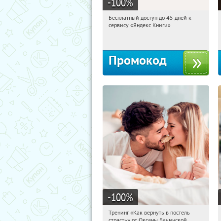
-100
%
Бесплатный доступ до 45 дней к
07:38:49
Получи первым!
сервису «Яндекс Книги»
Россия
Промокод
-100
%
Тренинг «Как вернуть в постель
07:38:49
Получили:
13
страсть» от Оксаны Бачинской