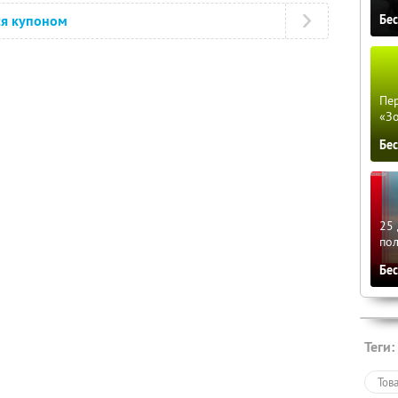
Бе
ся купоном
Пер
«З
Бе
25 
по
Бе
Теги:
Тов