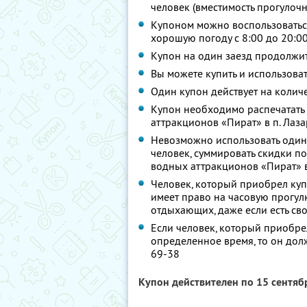
человек (вместимость прогулочн
Купоном можно воспользоватьс
хорошую погоду с 8:00 до 20:0
Купон на один заезд продолжит
Вы можете купить и использоват
Один купон действует на количе
Купон необходимо распечатать
аттракционов «Пират» в п. Лаз
Невозможно использовать один
человек, суммировать скидки п
водных аттракционов «Пират» в
Человек, который приобрел куп
имеет право на часовую прогул
отдыхающих, даже если есть св
Если человек, который приобрел
определенное время, то он долж
69-38
Купон действителен по 15 сентя