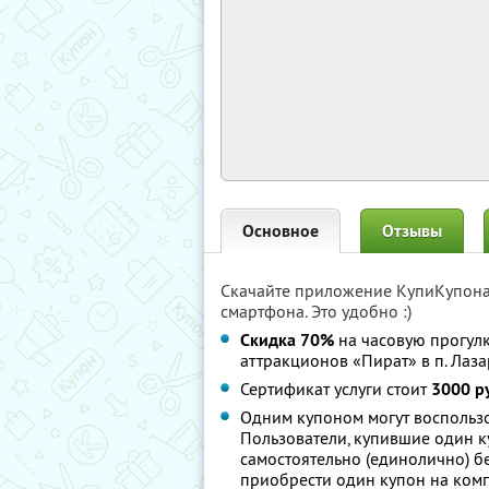
Основное
Отзывы
Скачайте приложение КупиКупон
смартфона. Это удобно :)
Скидка 70%
на часовую прогулк
аттракционов «Пират» в п. Лаз
Сертификат услуги стоит
3000 р
Одним купоном могут воспользов
Пользователи, купившие один ку
самостоятельно (единолично) б
приобрести один купон на ком