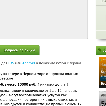
1
Вопросы по акции
Д
а для
IOS
или
Android
и покажите купон с экрана
Бе
у на катере в Черном море от проката водных
шк
аревское
Бе
уб. вместо 10000 руб
. И никаких доплат!
аться люди в количестве от 1 до 12 человек.
пон, могут воспользоваться услугой как
ез допосадки посторонних отдыхающих, так и
панию друзей в количестве, не превышающем 12
Ра