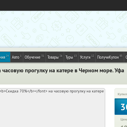
24
1
31
26
13
12
85
ния
Авто
Обучение
Товары
Туры
Услуги
ПолучиКупон
 часовую прогулку на катере в Черном море. Уфа
Купил
3
Цена