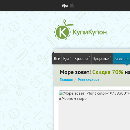
Уфа
7
2
2
Все
Еда
Красота
Здоровье
Развлече
Море зовет!
Скидка 70%
на
Главная
Развлечения