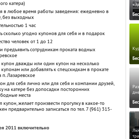
ого катера)
«Э
я в любое время работы заведения: ежедневно в
Бе
0, без выходных
ельностью 1 час
ь сколько угодно купонов для себя и в подарок
ство человек от 1 до 12
Кур
 и предъявить сотрудникам проката водных
аревское
Бе
 купон дважды или один купон на несколько
о купонам или добавлять к спецскидкам в прокате
 п. Лазаревское
он для себя лично или для себя и компании друзей,
Ра
ку на катере без допосадки посторонних
дне
ободные места
Бе
 купон, желает произвести прогулку в какое-то
ен предварительно записаться по тел. 7 (961) 315-
бря 2011 включительно
Люб
тра