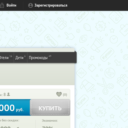
Войти
Зарегистрироваться
16
6
49
Отели
Дети
Промокоды
8
(0)
и:
000
КУПИТЬ
руб.
 без скидки:
Экономия: