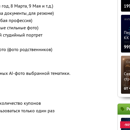
од, 8 Марта, 9 Мая и т.д.)
19
а документы, для резюме)
бая профессия)
ые стильные фото)
Пер
й студийный портрет
KK 
99
ото (фото родственников)
ных AI-фото выбранной тематики.
Соз
стр
от
количество купонов
Р
зоваться только один раз
-90