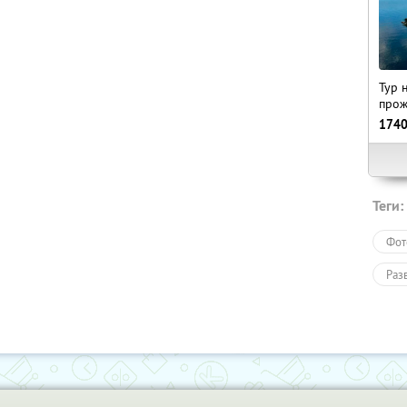
Тур 
прож
174
Теги:
Фот
Раз