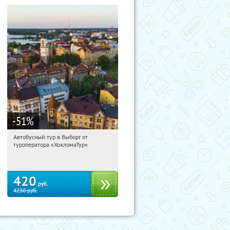
-51
%
Автобусный тур в Выборг от
10:13:02
Купили:
9
туроператора «ХохломаТур»
Сенная площадь
420
руб.
4230
руб.