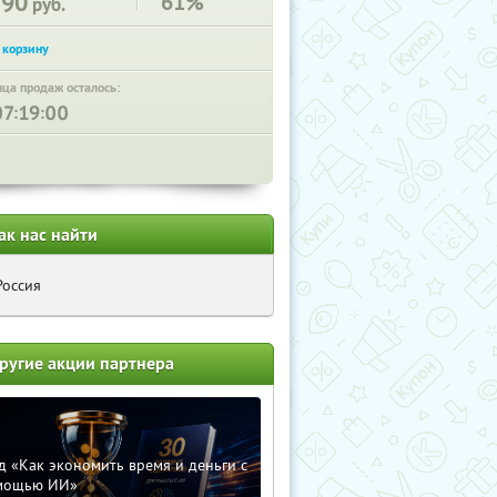
290
61%
руб.
нца продаж осталось:
:
:
ак нас найти
Россия
ругие акции партнера
д «Как экономить время и деньги с
мощью ИИ»