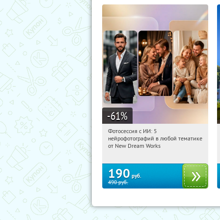
-61
%
Фотосессия с ИИ: 5
10:13:02
Купили:
10
нейрофотографий в любой тематике
Россия
от New Dream Works
190
руб.
490
руб.