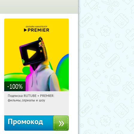
-100
%
Подписка RUTUBE + PREMIER:
10:13:02
Получили:
3
фильмы, сериалы и шоу
Россия
Промокод