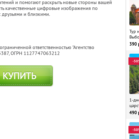
чтений и помогают раскрыть новые стороны вашей
чить качественные цифровые изображения по
 друзьями и близкими.
Тур 
Выбо
390
 ограниченной ответственностью "Агентство
3387
, ОГРН 1127747063212
-50
КУПИТЬ
1-дн
царс
490
-50