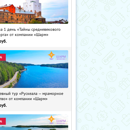
на 1 день «Тайны средневекового
рга» от компании «Шарм»
руб.
%
евный тур «Рускеала — мраморное
тво» от компании «Шарм»
руб.
%