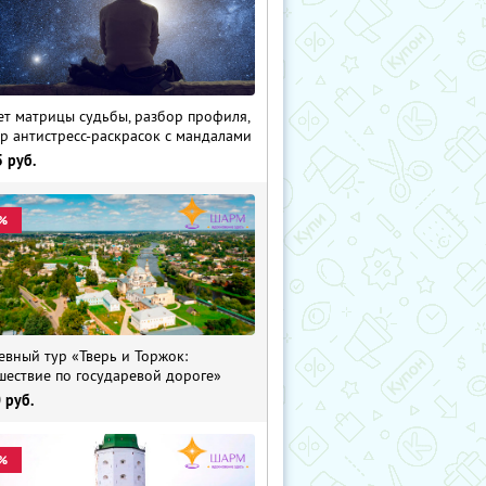
ет матрицы судьбы, разбор профиля,
р антистресс-раскрасок с мандалами
5
руб.
%
евный тур «Тверь и Торжок:
шествие по государевой дороге»
0
руб.
%