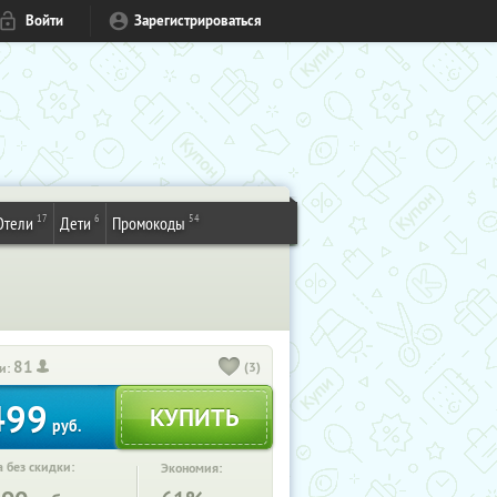
Войти
Зарегистрироваться
17
6
54
Отели
Дети
Промокоды
81
(3)
и:
499
руб.
 без скидки:
Экономия: