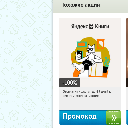
Похожие акции:
-100
%
Бесплатный доступ до 45 дней к
10:13:02
Получи первым!
сервису «Яндекс Книги»
Россия
Промокод