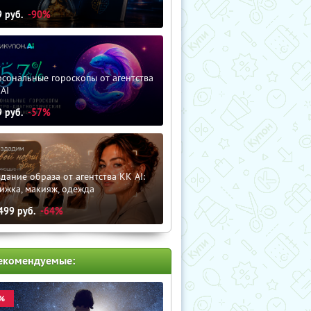
9
руб.
-90%
сональные гороскопы от агентства
AI
9
руб.
-57%
дание образа от агентства KK AI:
ижка, макияж, одежда
499
руб.
-64%
екомендуемые:
%