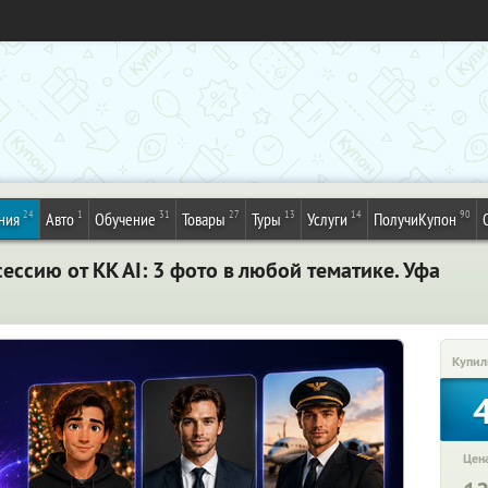
24
1
31
27
13
14
90
ния
Авто
Обучение
Товары
Туры
Услуги
ПолучиКупон
ссию от KK AI: 3 фото в любой тематике. Уфа
Купил
Цена