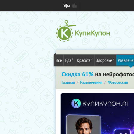
Уфа
8
2
2
Все
Еда
Красота
Здоровье
Развлече
Скидка 61%
на нейрофотосе
Главная
Развлечения
Фотосессия