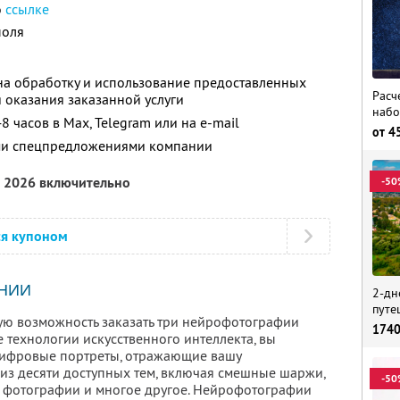
о
ссылке
поля
а обработку и использование предоставленных
Расч
 оказания заказанной услуги
набо
8 часов в Max, Telegram или на e-mail
от
4
ими спецпредложениями компании
а 2026 включительно
-50
ся купоном
НИИ
2-дн
путе
ную возможность заказать три нейрофотографии
174
е технологии искусственного интеллекта, вы
цифровые портреты, отражающие вашу
 из десяти доступных тем, включая смешные шаржи,
-50
 фотографии и многое другое. Нейрофотографии