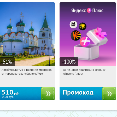
-51
%
-100
%
Автобусный тур в Великий Новгород
До 45 дней подписки к сервису
10:13:02
Купили:
2
10:13:02
Получили:
19
от туроператора «ХохломаТур»
«Яндекс Плюс»
Сенная площадь
Россия
510
Промокод
руб.
5190
руб.