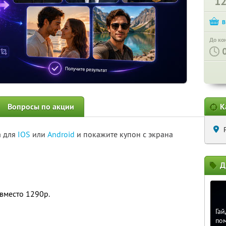
1
До ко
Вопросы по акции
К
а для
IOS
или
Android
и покажите купон с экрана
Д
вместо 1290р.
Гай
по