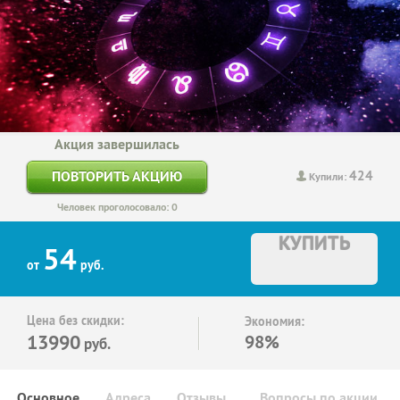
Акция завершилась
424
ПОВТОРИТЬ АКЦИЮ
Купили:
Человек проголосовало: 0
КУПИТЬ
54
от
руб.
Цена без скидки:
Экономия:
13990
98%
руб.
Основное
Адреса
Отзывы
Вопросы по акции