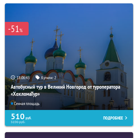
-51
%
18:06:42
Купили:
2
Автобусный тур в Великий Новгород от туроператора
«ХохломаТур»
Сенная площадь
510
ПОДРОБНЕЕ
руб.
5190
руб.