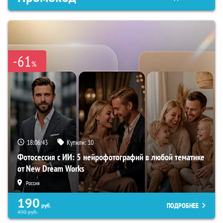
-61
%
18:06:42
Купили:
10
Фотосессия с ИИ: 5 нейрофотографий в любой тематике
от New Dream Works
Россия
190
ПОДРОБНЕЕ
руб.
490
руб.