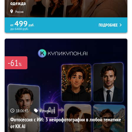
одежда
Россия
499
ПОДРОБНЕЕ
от
руб.
до
6400
руб.
-61
%
18:06:42
Купили:
81
Фотосессия с ИИ: 3 нейрофотографии в любой тематике
от KK AI