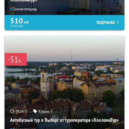
Сенная площадь
510
ПОДРОБНЕЕ
руб.
5190
руб.
-51
%
09:14:33
Купили:
9
Автобусный тур в Выборг от туроператора «ХохломаТур»