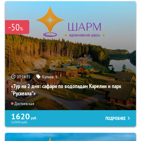
-50
%
09:14:33
Купили:
6
«Тур на 2 дня: сафари по водопадам Карелии и парк
“Рускеала"»
Достоевская
1620
ПОДРОБНЕЕ
руб.
12900
руб.