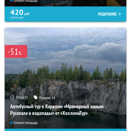
Сенная площадь
420
ПОДРОБНЕЕ
руб.
4230
руб.
-51
%
09:14:33
Купили:
24
Автобусный тур в Карелию «Мраморный каньон
Рускеала и водопады» от «ХохломаТур»
Сенная площадь