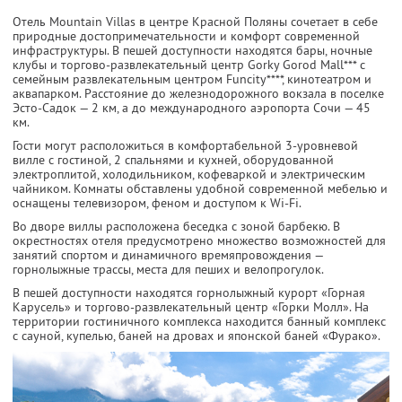
Отель Mountain Villas в центре Красной Поляны сочетает в себе
природные достопримечательности и комфорт современной
инфраструктуры. В пешей доступности находятся бары, ночные
клубы и торгово-развлекательный центр Gorky Gorod Mall*** с
семейным развлекательным центром Funcity****, кинотеатром и
аквапарком. Расстояние до железнодорожного вокзала в поселке
Эсто-Садок — 2 км, а до международного аэропорта Сочи — 45
км.
Гости могут расположиться в комфортабельной 3-уровневой
вилле с гостиной, 2 спальнями и кухней, оборудованной
электроплитой, холодильником, кофеваркой и электрическим
чайником. Комнаты обставлены удобной современной мебелью и
оснащены телевизором, феном и доступом к Wi-Fi.
Во дворе виллы расположена беседка с зоной барбекю. В
окрестностях отеля предусмотрено множество возможностей для
занятий спортом и динамичного времяпровождения —
горнолыжные трассы, места для пеших и велопрогулок.
В пешей доступности находятся горнолыжный курорт «Горная
Карусель» и торгово-развлекательный центр «Горки Молл». На
территории гостиничного комплекса находится банный комплекс
с сауной, купелью, баней на дровах и японской баней «Фурако».