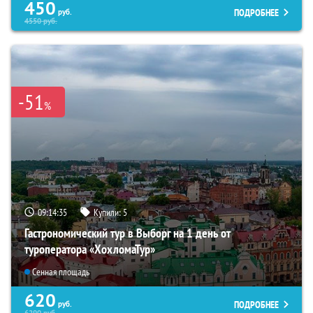
450
ПОДРОБНЕЕ
руб.
4550
руб.
-51
%
09:14:33
Купили:
5
Гастрономический тур в Выборг на 1 день от
туроператора «ХохломаТур»
Сенная площадь
620
ПОДРОБНЕЕ
руб.