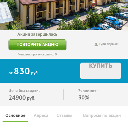
Акция завершилась
ПОВТОРИТЬ АКЦИЮ
Купи первым!
Человек проголосовало: 0
КУПИТЬ
830
от
руб.
Цена без скидки:
Экономия:
24900
30%
руб.
Основное
Адреса
Отзывы
Вопросы по акции