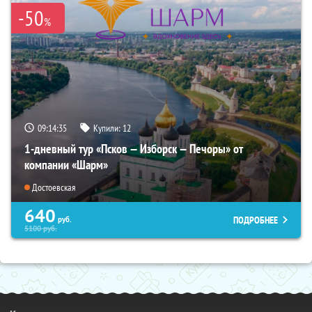
-50
%
09:14:33
Купили:
12
1-дневный тур «Псков — Изборск — Печоры» от
компании «Шарм»
Достоевская
640
ПОДРОБНЕЕ
руб.
5100
руб.