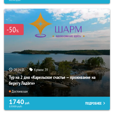
6290
руб.
-50
%
09:14:33
Купили:
39
Тур на 2 дня «Карельское счастье — проживание на
берегу Ладоги»
Достоевская
1740
ПОДРОБНЕЕ
руб.
13900
руб.