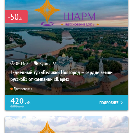
-50
%
09:14:33
Купили:
22
1-дневный тур «Великий Новгород — сердце земли
русской» от компании «Шарм»
Достоевская
420
ПОДРОБНЕЕ
руб.
3300
руб.