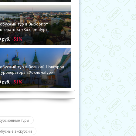
обусный тур в Выборг от
роператора «ХохломаТур»
0
руб.
-51%
тобусный тур в Великий Новгород
туроператора «ХохломаТур»
0
руб.
-51%
курсионные туры
обусные экскурсии