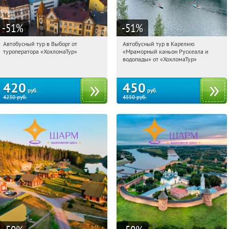
-51
%
-51
%
Автобусный тур в Выборг от
Автобусный тур в Карелию
06:47:47
Купили:
9
06:47:47
Купили:
24
туроператора «ХохломаТур»
«Мраморный каньон Рускеала и
Сенная площадь
Сенная площадь
водопады» от «ХохломаТур»
420
450
руб.
руб.
4230
руб.
4550
руб.