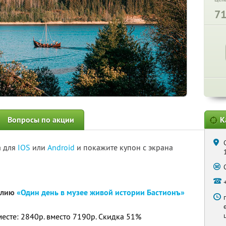
7
Вопросы по акции
К
а для
IOS
или
Android
и покажите купон с экрана
релию
«Один день в музее живой истории Бастионъ»
месте: 2840р. вместо 7190р. Скидка 51%