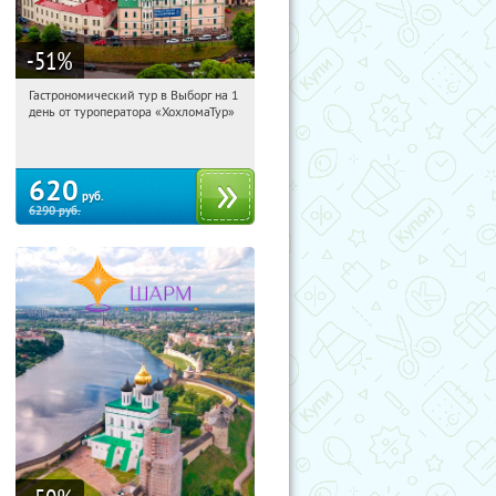
-51
%
Гастрономический тур в Выборг на 1
06:47:47
Купили:
5
день от туроператора «ХохломаТур»
Сенная площадь
620
руб.
6290
руб.