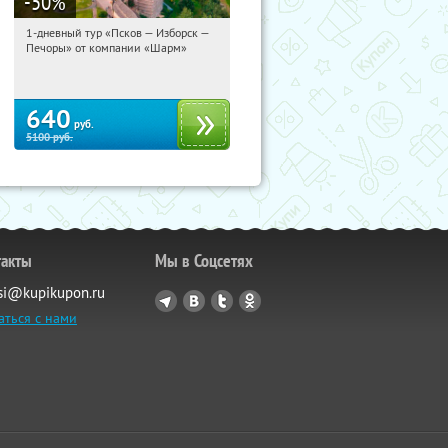
-50
%
1-дневный тур «Псков — Изборск —
06:47:47
Купили:
12
Печоры» от компании «Шарм»
Достоевская
640
руб.
5100
руб.
такты
Мы в Соцсетях
si@kupikupon.ru
аться с нами