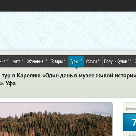
24
1
31
27
13
12
86
ния
Авто
Обучение
Товары
Туры
Услуги
ПолучиКупон
 тур в Карелию «Один день в музее живой истории
». Уфа
Купил
Цена