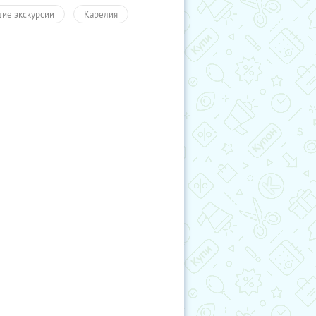
ие экскурсии
Карелия
ы