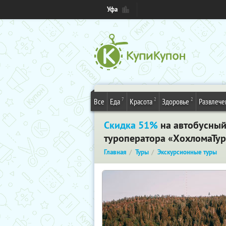
Уфа
7
2
2
Все
Еда
Красота
Здоровье
Развлече
Скидка 51%
на автобусный
туроператора «ХохломаТур
Главная
Туры
Экскурсионные туры