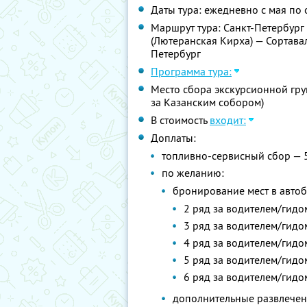
Даты тура: ежедневно с мая по 
Маршрут тура: Санкт-Петербург
(Лютеранская Кирха) — Сортава
Петербург
Программа тура:
Место сбора экскурсионной груп
за Казанским собором)
В стоимость
входит:
Доплаты:
топливно-сервисный сбор — 
по желанию:
бронирование мест в автоб
2 ряд за водителем/гидо
3 ряд за водителем/гидо
4 ряд за водителем/гидо
5 ряд за водителем/гидо
6 ряд за водителем/гидо
дополнительные развлечени