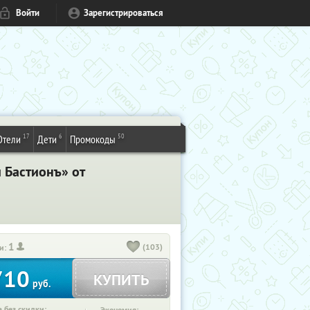
Войти
Зарегистрироваться
17
6
50
Отели
Дети
Промокоды
 Бастионъ» от
1
(103)
и:
710
КУПИТЬ
руб.
 без скидки: