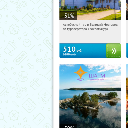
-51
%
Автобусный тур в Великий Новгород
06:47:47
Купили:
2
от туроператора «ХохломаТур»
Сенная площадь
510
руб.
5190
руб.