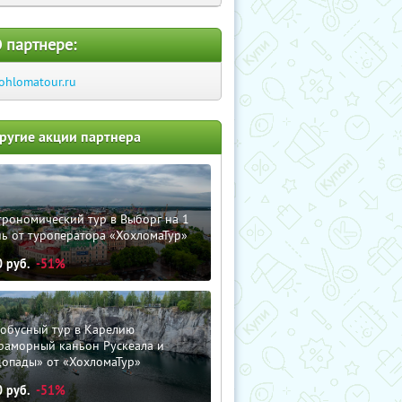
 партнере:
ohlomatour.ru
ругие акции партнера
трономический тур в Выборг на 1
ь от туроператора «ХохломаТур»
0
руб.
-51%
тобусный тур в Карелию
раморный каньон Рускеала и
допады» от «ХохломаТур»
0
руб.
-51%