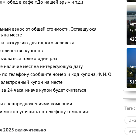
им, обед в кафе «До нашей эры» и т.д.)
Авт
ьный взнос от общей стоимости. Оставшуюся
ту
ь на месте
42
 на экскурсию для одного человека
количество купонов
зоваться только один раз
е наличие мест на интересующую дату
Ав
от 
о по телефону, сообщите номер и код купона,
Ф. И. О.
 электронный купон на месте
51
за 24 часа, иначе купон будет считаться
ими спецпредложениями компании
Теги:
 можно уточнить по телефону компании:
Экс
ря 2025 включительно
Авт