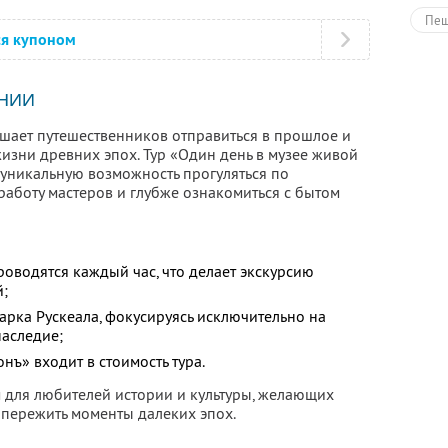
Пеш
ся купоном
Тур
НИИ
шает путешественников отправиться в прошлое и
изни древних эпох. Тур «Один день в музее живой
 уникальную возможность прогуляться по
работу мастеров и глубже ознакомиться с бытом
оводятся каждый час, что делает экскурсию
й;
арка Рускеала, фокусируясь исключительно на
наследие;
нъ» входит в стоимость тура.
м для любителей истории и культуры, желающих
 пережить моменты далеких эпох.