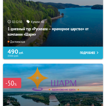
02:12:49
Купили:
48
1-дневный тур «Рускеала — мраморное царство» от
компании «Шарм»
Достоевская
490
ПОДРОБНЕЕ
руб.
3900
руб.
-50
%