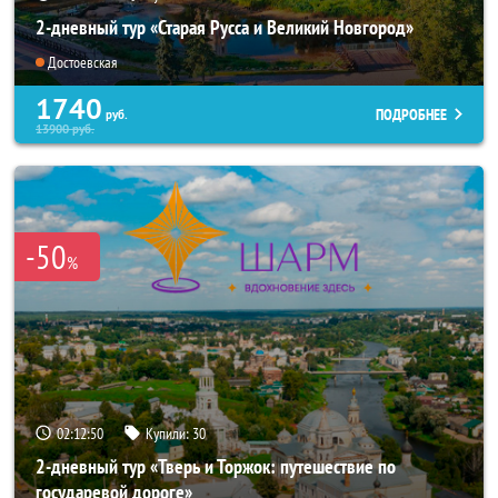
2-дневный тур «Старая Русса и Великий Новгород»
Достоевская
1740
ПОДРОБНЕЕ
руб.
13900
руб.
-50
%
02:12:49
Купили:
30
2-дневный тур «Тверь и Торжок: путешествие по
государевой дороге»