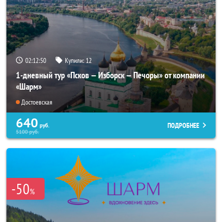
02:12:49
Купили:
12
1-дневный тур «Псков — Изборск — Печоры» от компании
«Шарм»
Достоевская
640
ПОДРОБНЕЕ
руб.
5100
руб.
-50
%