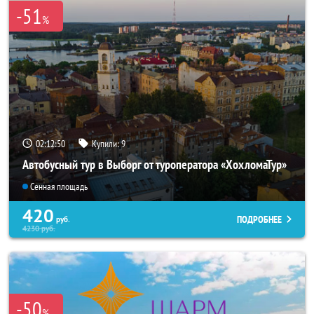
-51
%
02:12:49
Купили:
9
Автобусный тур в Выборг от туроператора «ХохломаТур»
Сенная площадь
420
ПОДРОБНЕЕ
руб.
4230
руб.
-50
%