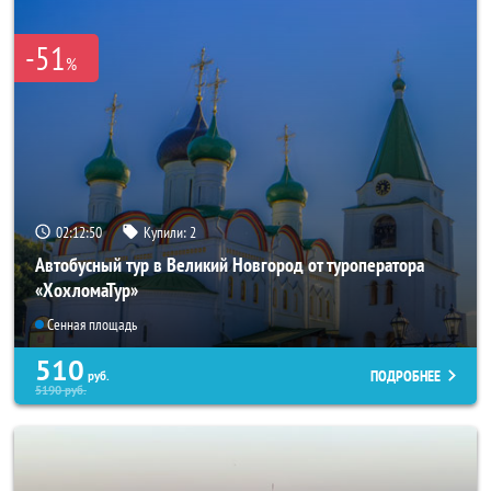
-51
%
02:12:49
Купили:
2
Автобусный тур в Великий Новгород от туроператора
«ХохломаТур»
Сенная площадь
510
ПОДРОБНЕЕ
руб.
5190
руб.