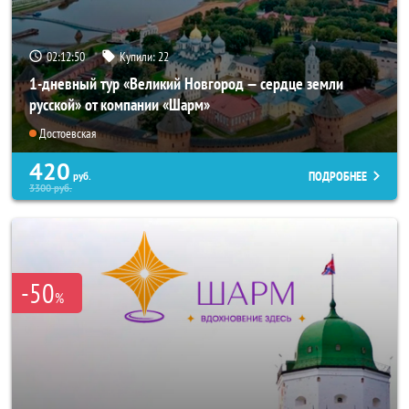
02:12:49
Купили:
22
1-дневный тур «Великий Новгород — сердце земли
русской» от компании «Шарм»
Достоевская
420
ПОДРОБНЕЕ
руб.
3300
руб.
-50
%