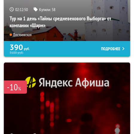
02:12:49
Купили:
58
Тур на 1 день «Тайны средневекового Выборга» от
компании «Шарм»
Достоевская
390
ПОДРОБНЕЕ
руб.
3100
руб.
-10
%