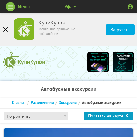
Меню
Уфа
КупиКупон
Мобильное приложение
Загрузить
ещё удобнее
Автобусные экскурсии
Главная
Развлечения
Экскурсии
Автобусные экскурсии
Показать на карте
По рейтингу