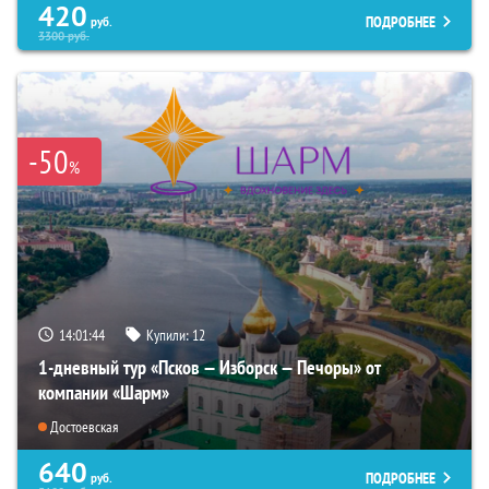
420
ПОДРОБНЕЕ
руб.
3300
руб.
-50
%
14:01:43
Купили:
12
1-дневный тур «Псков — Изборск — Печоры» от
компании «Шарм»
Достоевская
640
ПОДРОБНЕЕ
руб.