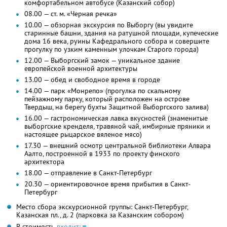
комфортабельном автобусе (Казанский собор)
08.00 — ст. м. «Черная речка»
10.00 — обзорная экскурсия по Выборгу (вы увидите
старинные башни, здания на ратушной площади, купеческие
дома 16 века, руины Кафедрального собора и совершите
прогулку по узким каменным улочкам Старого города)
12.00 — Выборгский замок — уникальное здание
европейской военной архитектуры
13.00 — обед и свободное время в городе
14.00 — парк «Монрепо» (прогулка по скальному
пейзажному парку, который расположен на острове
Твердыш, на берегу бухты Защитной Выборгского залива)
16.00 — гастрономическая лавка вкусностей (знаменитые
выборгские кренделя, травяной чай, имбирные пряники и
настоящее рыцарское вяленое мясо)
17.30 — внешний осмотр центральной библиотеки Алвара
Аалто, построенной в 1933 по проекту финского
архитектора
18.00 — отправление в Санкт-Петербург
20.30 — ориентировочное время прибытия в Санкт-
Петербург
Место сбора экскурсионной группы: Санкт-Петербург,
Казанская пл., д. 2 (парковка за Казанским собором)
В стоимость
входит: