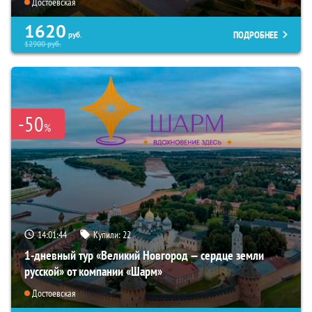
Достоевская
1620
ПОДРОБНЕЕ
руб.
12900
руб.
-50
%
14:01:43
Купили:
22
1-дневный тур «Великий Новгород — сердце земли
русской» от компании «Шарм»
Достоевская