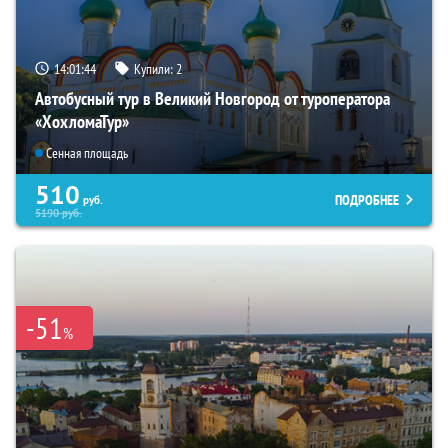
14:01:43
Купили:
2
Автобусный тур в Великий Новгород от туроператора
«ХохломаТур»
Сенная площадь
510
ПОДРОБНЕЕ
руб.
5190
руб.
-51
%