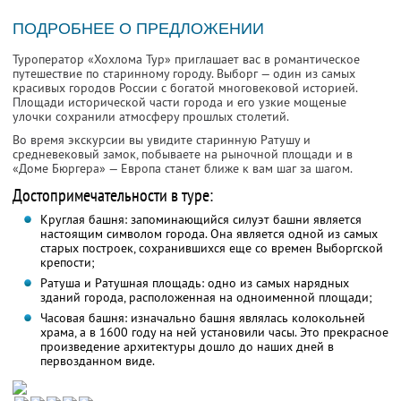
ПОДРОБНЕЕ О ПРЕДЛОЖЕНИИ
Туроператор «Хохлома Тур» приглашает вас в романтическое
путешествие по старинному городу. Выборг — один из самых
красивых городов России с богатой многовековой историей.
Площади исторической части города и его узкие мощеные
улочки сохранили атмосферу прошлых столетий.
Во время экскурсии вы увидите старинную Ратушу и
средневековый замок, побываете на рыночной площади и в
«Доме Бюргера» — Европа станет ближе к вам шаг за шагом.
Достопримечательности в туре:
Круглая башня: запоминающийся силуэт башни является
настоящим символом города. Она является одной из самых
старых построек, сохранившихся еще со времен Выборгской
крепости;
Ратуша и Ратушная площадь: одно из самых нарядных
зданий города, расположенная на одноименной площади;
Часовая башня: изначально башня являлась колокольней
храма, а в 1600 году на ней установили часы. Это прекрасное
произведение архитектуры дошло до наших дней в
первозданном виде.