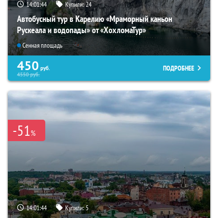
14:01:43
Купили:
24
Автобусный тур в Карелию «Мраморный каньон
Рускеала и водопады» от «ХохломаТур»
Сенная площадь
450
ПОДРОБНЕЕ
руб.
4550
руб.
-51
%
14:01:43
Купили:
5