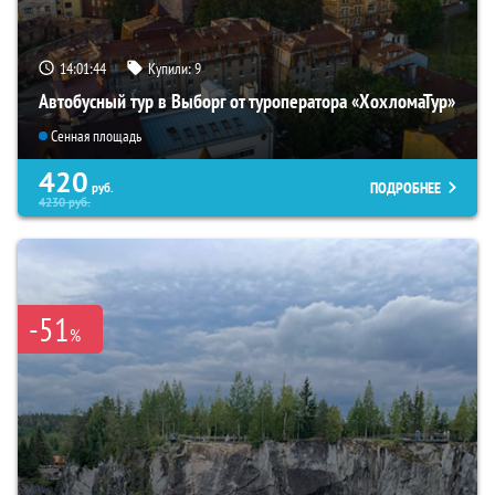
14:01:43
Купили:
9
Автобусный тур в Выборг от туроператора «ХохломаТур»
Сенная площадь
420
ПОДРОБНЕЕ
руб.
4230
руб.
-51
%