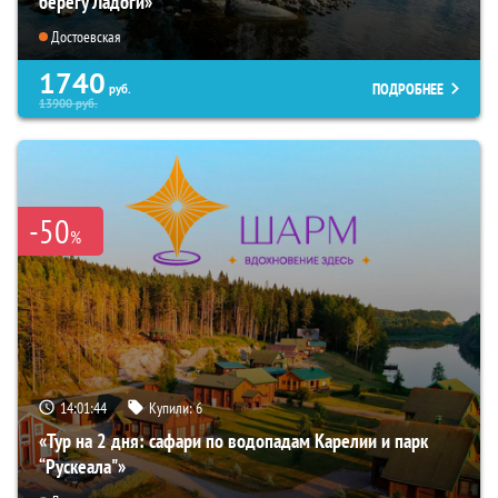
берегу Ладоги»
Достоевская
1740
ПОДРОБНЕЕ
руб.
13900
руб.
-50
%
14:01:43
Купили:
6
«Тур на 2 дня: сафари по водопадам Карелии и парк
“Рускеала"»