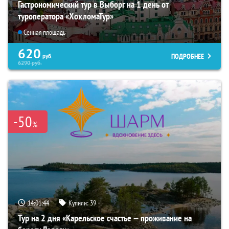
Гастрономический тур в Выборг на 1 день от
туроператора «ХохломаТур»
Сенная площадь
620
ПОДРОБНЕЕ
руб.
6290
руб.
-50
%
14:01:43
Купили:
39
Тур на 2 дня «Карельское счастье — проживание на