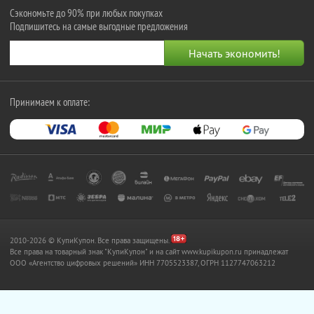
Сэкономьте до 90% при любых покупках
Подпишитесь на самые выгодные предложения
Принимаем к оплате:
2010-2026 © КупиКупон. Все права защищены.
Все права на товарный знак "КупиКупон" и на сайт www.kupikupon.ru принадлежат
OOO «Агентство цифровых решений» ИНН 7705523387, ОГРН 1127747063212