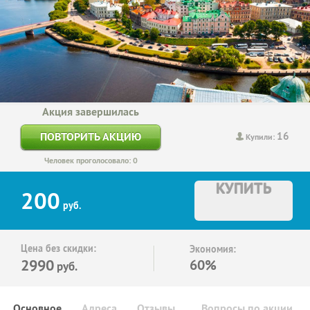
Акция завершилась
16
ПОВТОРИТЬ АКЦИЮ
Купили:
Человек проголосовало: 0
КУПИТЬ
200
руб.
Цена без скидки:
Экономия:
2990
60%
руб.
Основное
Адреса
Отзывы
Вопросы по акции