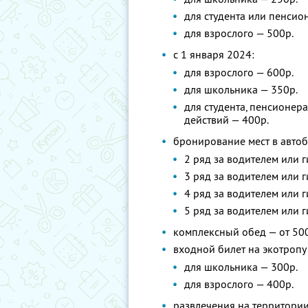
для студента или пенсион
для взрослого — 500р.
с 1 января 2024:
для взрослого — 600р.
для школьника — 350р.
для студента, пенсионера
действий — 400р.
бронирование мест в автоб
2 ряд за водителем или г
3 ряд за водителем или г
4 ряд за водителем или г
5 ряд за водителем или г
комплексный обед — от 500
входной билет на экотропу 
для школьника — 300р.
для взрослого — 400р.
развлечения на территории