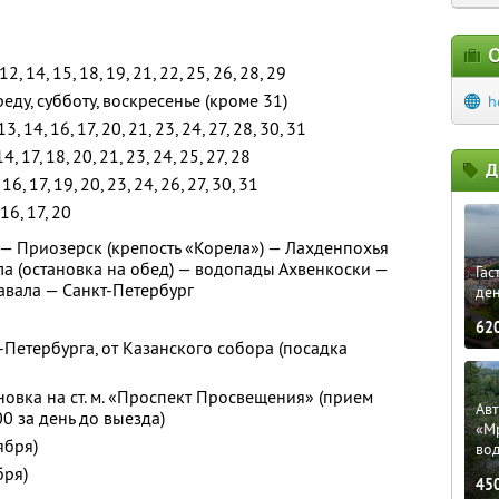
О
, 12, 14, 15, 18, 19, 21, 22, 25, 26, 28, 29
еду, субботу, воскресенье (кроме 31)
h
 13, 14, 16, 17, 20, 21, 23, 24, 27, 28, 30, 31
14, 17, 18, 20, 21, 23, 24, 25, 27, 28
Д
, 16, 17, 19, 20, 23, 24, 26, 27, 30, 31
 16, 17, 20
 — Приозерск (крепость «Корела») — Лахденпохья
ла (остановка на обед) — водопады Ахвенкоски —
Гас
авала — Санкт-Петербург
ден
62
-Петербурга, от Казанского собора (посадка
новка на ст. м. «Проспект Просвещения» (прием
Ав
00 за день до выезда)
«М
ября)
во
бря)
45