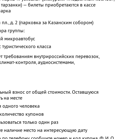
 тарзанки) — билеты приобретаются в кассе
парка
пл., д. 2 (парковка за Казанским собором)
ора группы:
ий микроавтобус
с туристического класса
ует требованиям внутрироссийских перевозок,
лимат-контроля, аудиосистемами,
ьный взнос от общей стоимости. Оставшуюся
ь на месте
я одного человека
количество купонов
зоваться только один раз
е наличие место на интересующую дату
о по телефону, сообщите номер и код купона,
Ф. И. О.