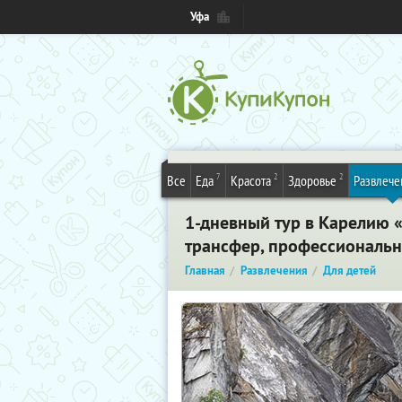
Уфа
7
2
2
Все
Еда
Красота
Здоровье
Развлече
1-дневный тур в Карелию 
трансфер, профессиональн
Главная
Развлечения
Для детей