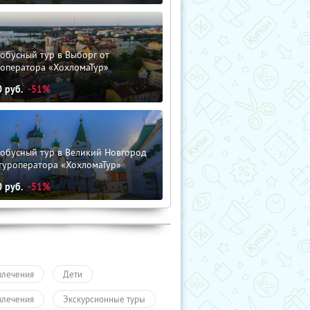
обусный тур в Выборг от
роператора «ХохломаТур»
0
руб.
-51%
тобусный тур в Великий Новгород
туроператора «ХохломаТур»
0
руб.
-51%
влечения
Дети
влечения
Экскурсионные туры