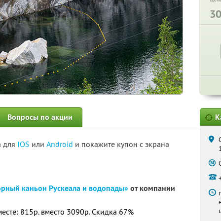
3
Вопросы по акции
К
а для
IOS
или
Android
и покажите купон с экрана
рный каньон Рускеала и водопады»
от компании
месте: 815р. вместо 3090р. Скидка 67%