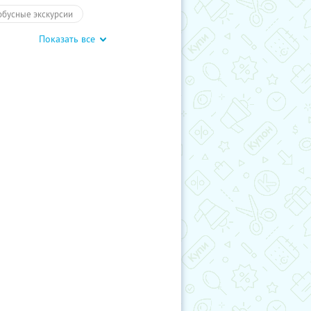
обусные экскурсии
Показать все
ие экскурсии
Карелия
курсии
Туры
Для детей
влечения