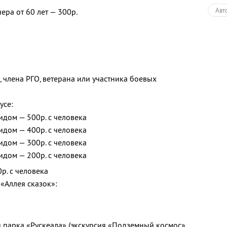
Авт
ера от 60 лет — 300р.
Пеш
Экс
Раз
, члена РГО, ветерана или участника боевых
усе:
идом — 500р. с человека
идом — 400р. с человека
идом — 300р. с человека
идом — 200р. с человека
р. с человека
«Аллея сказок»:
 парка «Рускеала» (экскурсия «Подземный космос»,