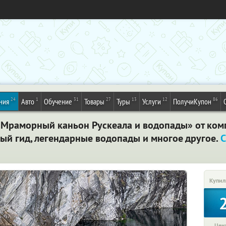
24
1
31
27
13
12
86
ния
Авто
Обучение
Товары
Туры
Услуги
ПолучиКупон
«Мраморный каньон Рускеала и водопады» от ком
ый гид, легендарные водопады и многое другое.
С
Купил
Цена