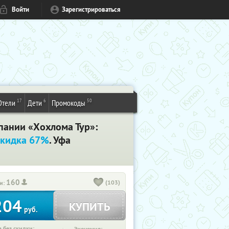
Войти
Зарегистрироваться
17
6
50
Отели
Дети
Промокоды
пании «Хохлома Тур»:
кидка 67%
. Уфа
160
(103)
и:
204
КУПИТЬ
руб.
 без скидки: