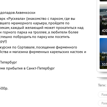
одопадов Ахвенкоски
рк «Рускеала» (знакомство с парком, где вы
Авт
ывшего мраморного карьера, пройдете по
ту
рекам, каждый желающий может прокатиться над
42
горного парка на троллее, а любители более
спешно побродить по парку или посетить
рут)
скурсия по Сортавале, посещение фирменного
йства и магазина фирменных карельских настоек и
Ав
от 
-Петербург
51
емя прибытия в Санкт-Петербург
Теги:
500р.
Раз
Раз