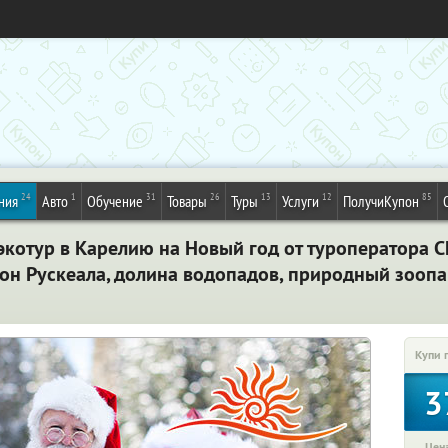
24
1
31
26
13
12
85
ния
Авто
Обучение
Товары
Туры
Услуги
ПолучиКупон
экотур в Карелию на Новый год от туроператора C
н Рускеала, долина водопадов, природный зоопар
Купи 
3
Цена