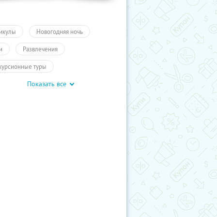
икулы
Новогодняя ночь
и
Развлечения
курсионные туры
Показать все
курсии и выставки
курсии для детей
обусные экскурсии
ие экскурсии
Новогодние туры
елия
Экскурсии
влечения
Туры
Для детей
влечения