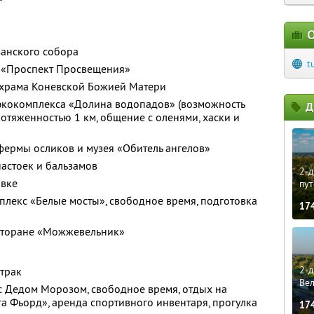
О
занского собора
t
м. «Проспект Просвещения»
у храма Коневской Божией Матери
экокомплекса «Долина водопадов» (возможность
Д
ротяженностью 1 км, общение с оленями, хаски и
фермы осликов и музея «Обитель ангелов»
настоек и бальзамов
2-д
овке
пут
мплекс «Белые мосты», свободное время, подготовка
17
есторане «Можжевельник»
2-д
трак
Ве
с Дедом Морозом, свободное время, отдых на
а Фьорд», аренда спортивного инвентаря, прогулка
17