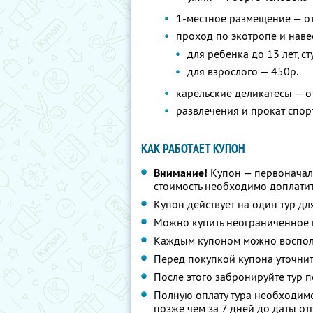
1-местное размещение — от
проход по экотропе и нав
для ребенка до 13 лет, с
для взрослого — 450р.
карельские деликатесы — о
развлечения и прокат спор
КАК РАБОТАЕТ КУПОН
Внимание!
Купон — первоначал
стоимость необходимо доплатит
Купон действует на один тур дл
Можно купить неограниченное 
Каждым купоном можно восполь
Перед покупкой купона уточнит
После этого забронируйте тур п
Полную оплату тура необходимо
позже чем за 7 дней до даты о