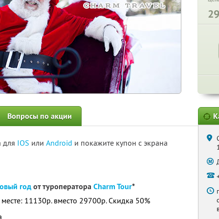
2
Вопросы по акции
К
а для
IOS
или
Android
и покажите купон с экрана
Новый год
от туроператора
Charm Tour
*
а месте: 11130р. вместо 29700р. Скидка 50%
а