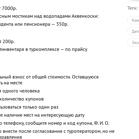
Теги:
 7000р.
есным мостикам над водопадами Ахвенкоски:
Кан
тудента или пенсионера — 350р.
Дет
т 200р.
Экс
тинвентаря в туркомплексе — по прайсу
Экс
Экс
Авт
ьный взнос от общей стоимости. Оставшуюся
ь на месте
Пеш
я одного человека
количество купонов
Кар
зоваться только один раз
Раз
е наличие мест на интересующую дату
Раз
о телефону, сообщите номер и код купона,
Ф. И. О.
 внести после согласования с туроператором, но не
тправления