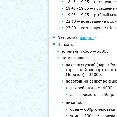
18.45–19.05 — посещение м
18.45–19.05 — посещение м
19.05–19.25 — рыбный маг
22.30 — возвращение к ст.
23.00 — возвращение к Каз
В стоимость
входит:
Доплаты:
топливный сбор — 3000р.
по желанию:
пакет экскурсий (парк «Рус
карельский зоопарк, парк «
Морозом) — 3600р.
новогодний банкет во фь
для ребенка — от 6000р.
для взрослого — 9500р.
питание:
обед — 600р. с человека
ужин — 700р. с человека