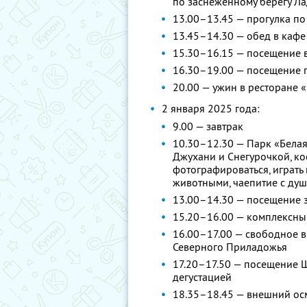
по заснеженному берегу Л
13.00–13.45 — прогулка по
13.45–14.30 — обед в кафе
15.30–16.15 — посещение 
16.30–19.00 — посещение г
20.00 — ужин в ресторане
2 января 2025 года:
9.00 — завтрак
10.30–12.30 — Парк «Белая
Джухани и Снегурочкой, к
фотографироваться, играть 
животными, чаепитие с ду
13.00–14.30 — посещение 
15.20–16.00 — комплексны
16.00–17.00 — свободное в
Северного Приладожья
17.20–17.50 — посещение Ш
дегустацией
18.35–18.45 — внешний ос