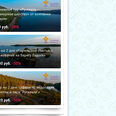
невный тур «Рускеала —
аморное царство» от компании
арм»
0
руб.
-50%
 на 2 дня «Карельское счастье —
оживание на берегу Ладоги»
40
руб.
-50%
р на 2 дня: сафари по водопадам
елии и парк “Рускеала"»
20
руб.
-50%