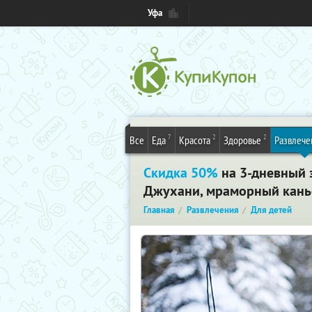
Уфа
7
2
2
Все
Еда
Красота
Здоровье
Развлече
Скидка 50%
на 3-дневный 
Джухани, мраморный каньо
Главная
Развлечения
Для детей