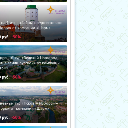
 на 1 день «Тайны средневекового
борга» от компании «Шарм»
0
руб.
-50%
дневный тур «Великий Новгород —
дце земли русской» от компании
арм»
0
руб.
-50%
невный тур «Псков — Изборск —
чоры» от компании «Шарм»
0
руб.
-50%