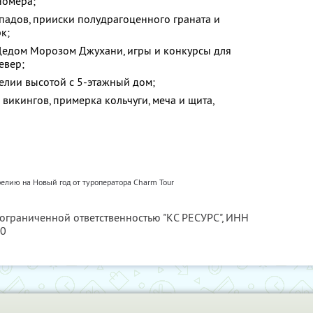
номера;
адов, прииски полудрагоценного граната и
к;
Дедом Морозом Джухани, игры и конкурсы для
евер;
лии высотой с 5-этажный дом;
 викингов, примерка кольчуги, меча и щита,
елию на Новый год от туроператора Charm Tour
 ограниченной ответственностью "КС РЕСУРС",
ИНН
80