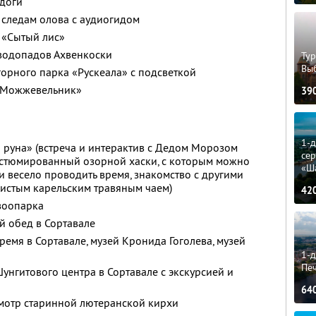
адоги
 следам олова с аудиогидом
 «Сытый лис»
водопадов Ахвенкоски
Тур
Вы
орного парка «Рускеала» с подсветкой
 «Можжевельник»
39
1-
 руна» (встреча и интерактив с Дедом Морозом
сер
остюмированный озорной хаски, с которым можно
«Ш
и весело проводить время, знакомство с другими
шистым карельским травяным чаем)
42
зоопарка
й обед в Сортавале
ремя в Сортавале, музей Кронида Гоголева, музей
1-д
Пе
унгитового центра в Сортавале с экскурсией и
64
мотр старинной лютеранской кирхи