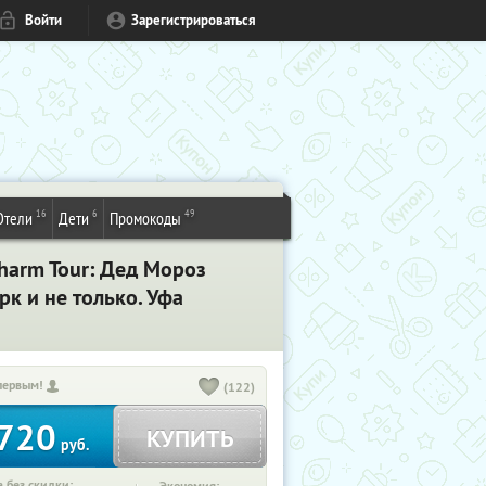
Войти
Зарегистрироваться
16
6
49
Отели
Дети
Промокоды
harm Tour: Дед Мороз
к и не только. Уфа
первым!
(122)
720
КУПИТЬ
руб.
 без скидки: