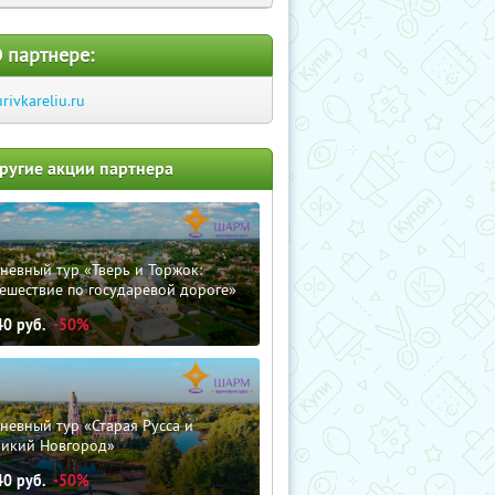
 партнере:
urivkareliu.ru
ругие акции партнера
невный тур «Тверь и Торжок:
ешествие по государевой дороге»
40
руб.
-50%
невный тур «Старая Русса и
ликий Новгород»
40
руб.
-50%