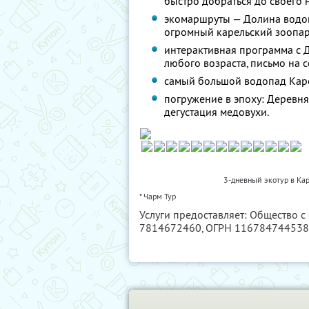
быстро добраться до своего 
экомаршруты — Долина водоп
огромный карельский зоопар
интерактивная программа с 
любого возраста, письмо на с
самый большой водопад Каре
погружение в эпоху: Деревня
дегустация медовухи.
3-дневный экотур в Кар
* Чарм Тур
Услуги предоставляет: Общество с
7814672460
, ОГРН 11678474453