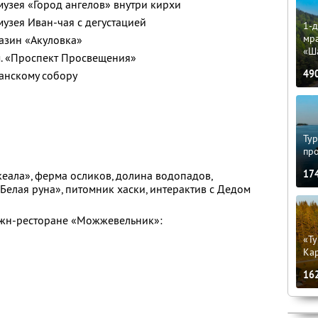
узея «Город ангелов» внутри кирхи
узея Иван-чая с дегустацией
1-д
мр
азин «Акуловка»
«Ш
 м. «Проспект Просвещения»
49
анскому собору
Тур
пр
17
кеала», ферма осликов, долина водопадов,
Белая руна», питомник хаски, интерактив с Дедом
южн-ресторане «Можжевельник»:
«Ту
Кар
16