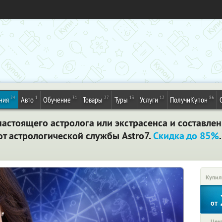
24
1
31
27
13
12
86
ния
Авто
Обучение
Товары
Туры
Услуги
ПолучиКупон
астоящего астролога или экстрасенса и составле
 от астрологической службы Astro7.
Скидка до 85%
Купил
от
Цена