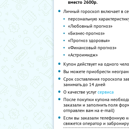
вместо 2600р.
Личный гороскоп включает в се
персональную характеристику
«Любовный прогноз»
«Бизнес-прогноз»
«Прогноз здоровья»
«Финансовый прогноз»
«Астроимидж»
Купон действует на одного чел
Вы можете приобрести неограни
Срок составления гороскопа за
занимать до 14 дней
О качестве услуг
сервиса
После покупки купона необход
заказали и заполнить поля форм
отправлен вам на e-mail)
Если вы заказали телефонную к
свяжется оператор и забронируе