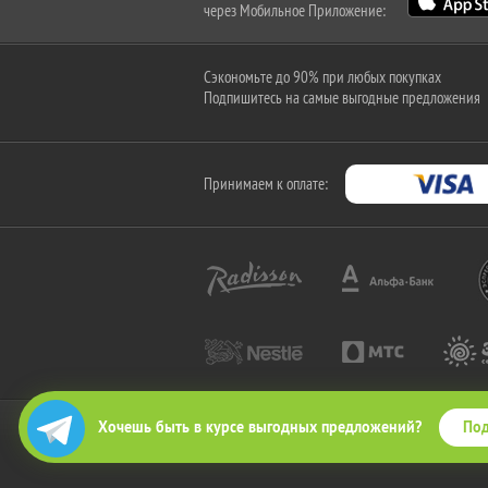
через Мобильное Приложение:
Сэкономьте до 90% при любых покупках
Подпишитесь на самые выгодные предложения
Принимаем к оплате:
Под
Хочешь быть в курсе выгодных предложений?
2010-2026 © КупиКупон. Все права защищены.
Все права на товарный знак "КупиКупон" и на сайт