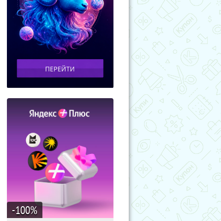
-100
%