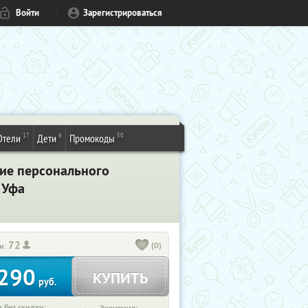
Войти
Зарегистрироваться
17
6
50
Отели
Дети
Промокоды
ние персонального
. Уфа
72
(0)
и:
290
КУПИТЬ
руб.
 без скидки: