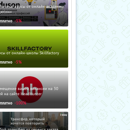
зличные курсы от онлайн-академии
дюсон»
сплатно
-5%
сы от онлайн-школы Skillfactory
сплатно
-5%
змещение вашей вакансии на 30
й на сайте HeadHunter
сплатно
-100%
ой трансфер от сервиса заказа