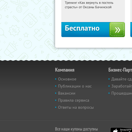
Тренинг «Как вернуть в постель
17:35:17
Получили:
16
страсть» от Оксаны Бачинской
Россия
Бесплатно
Компания
Бизнес-Пар
Основное
Давайте сд
Публикации о нас
Заработайт
Вакансии
Прошедши
Правила сервиса
Ответы на вопросы
Все наши купоны доступны