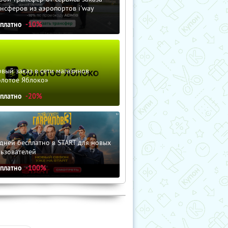
нсферов из аэропортов i'way
сплатно
-10%
вый заказ в сети магазинов
олотое Яблоко»
сплатно
-20%
дней бесплатно в START для новых
льзователей
сплатно
-100%