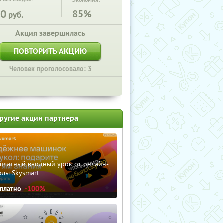
Экономия:
90
85%
руб.
Акция завершилась
ПОВТОРИТЬ АКЦИЮ
Человек проголосовало: 3
ругие акции партнера
сплатный вводный урок от онлайн-
олы Skysmart
сплатно
-100%