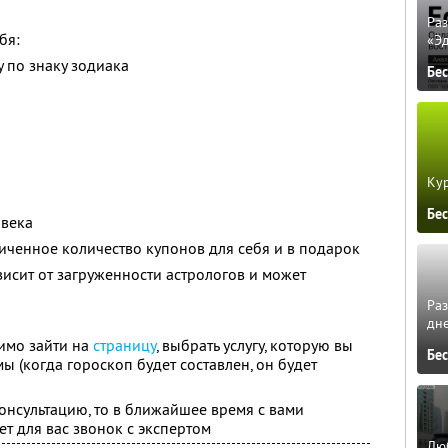
Ра
бя:
«Э
 по знаку зодиака
Бе
Кур
Бе
овека
ченное количество купонов для себя и в подарок
висит от загруженности астрологов и может
Ра
дне
имо зайти на
страницу
, выбрать услугу, которую вы
Бе
ы (когда гороскоп будет составлен, он будет
онсультацию, то в ближайшее время с вами
т для вас звонок с экспертом
Люб