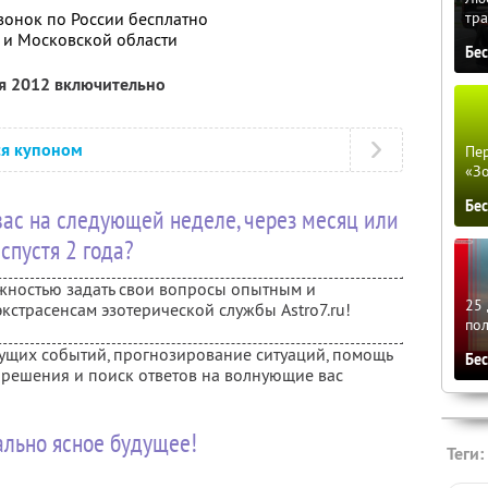
тра
звонок по России бесплатно
ы и Московской области
Бе
ря 2012 включительно
ся купоном
Пер
«З
Бе
 вас на следующей неделе, через месяц или
спустя 2 года?
жностью задать свои вопросы опытным и
25 
страсенсам эзотерической службы Astro7.ru!
по
ущих событий, прогнозирование ситуаций, помощь
Бе
решения и поиск ответов на волнующие вас
ально ясное будущее!
Теги: