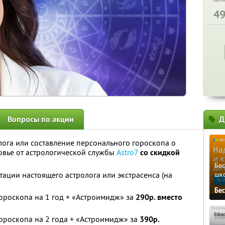
4
Вопросы по акции
Д
лога или составление персонального гороскопа о
ровье от астрологической службы
Astro7
со скидкой
Бе
тации настоящего астролога или экстрасенса (на
шк
Бе
ороскопа на 1 год + «Астроимидж» за
290р. вместо
ороскопа на 2 года + «Астроимидж» за
390р.