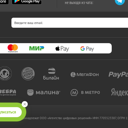
не выходя из чата:
писаться
 www.kupikupon.ru принадлежат OOO «Агентство цифровых решений» ИНН 7705523387, ОГРН