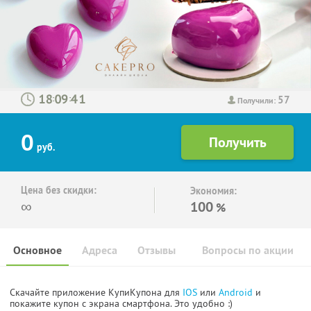
57
:
:
Получили:
0
руб.
Цена без скидки:
Экономия:
∞
100
%
Основное
Адреса
Отзывы
Вопросы по акции
Скачайте приложение КупиКупона для
IOS
или
Android
и
покажите купон с экрана смартфона. Это удобно :)