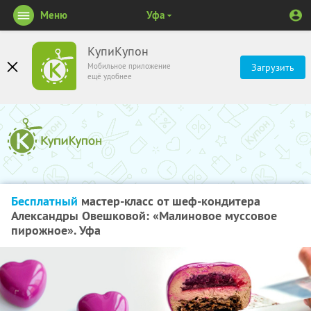
Меню
Уфа
КупиКупон
Мобильное приложение
Загрузить
ещё удобнее
Бесплатный
мастер-класс от шеф-кондитера
Александры Овешковой: «Малиновое муссовое
пирожное». Уфа