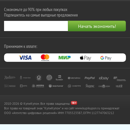
Сэкономьте до 90% при любых покупках
Подпишитесь на самые выгодные предложения
Принимаем к оплате:
2010-2026 © КупиКупон. Все права защищены.
Все права на товарный знак "КупиКупон" и на сайт www.kupikupon.ru принадлежат
OOO «Агентство цифровых решений» ИНН 7705523387, ОГРН 1127747063212