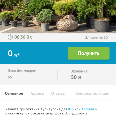
15
:
:
Получили:
0
руб.
Цена без скидки:
Экономия:
∞
50
%
Основное
Адреса
Отзывы
Вопросы по акции
Скачайте приложение КупиКупона для
IOS
или
Android
и
покажите купон с экрана смартфона. Это удобно :)