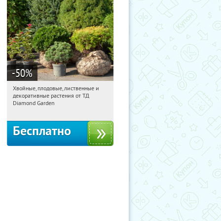
-50
%
Хвойные, плодовые, лиственные и
01:27:17
Получили:
15
декоративные растения от ТД
Выставочная
Угрешская
Diamond Garden
Бесплатно