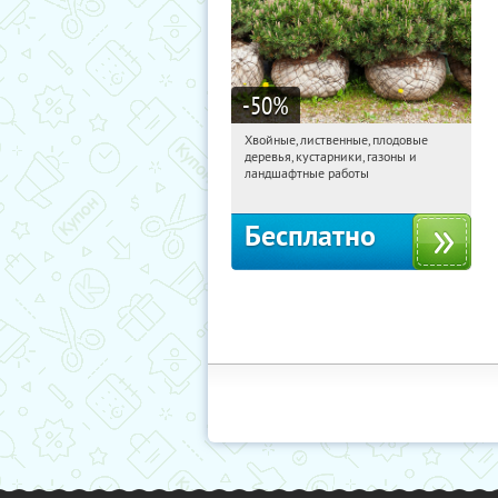
-50
%
Хвойные, лиственные, плодовые
01:27:17
Получили:
15
деревья, кустарники, газоны и
Павелецкая
Угрешская
ландшафтные работы
Бесплатно