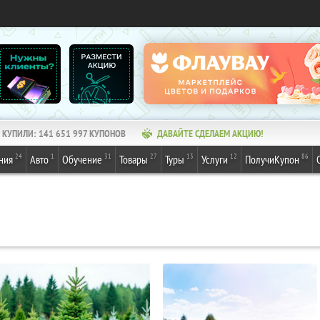
КУПИЛИ:
141 651 997
КУПОНОВ
ДАВАЙТЕ СДЕЛАЕМ АКЦИЮ!
24
1
31
27
13
12
86
ния
Авто
Обучение
Товары
Туры
Услуги
ПолучиКупон