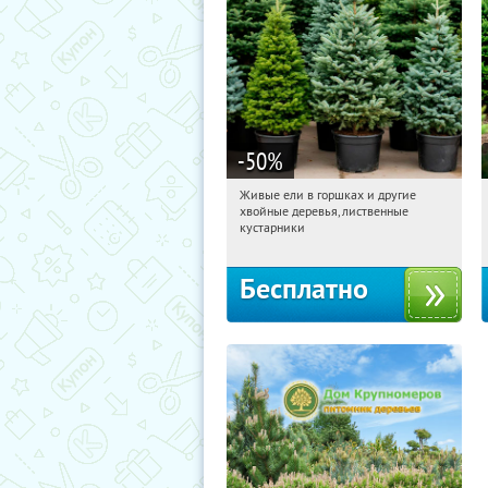
-50
%
Живые ели в горшках и другие
01:27:17
Получили:
53
хвойные деревья, лиственные
Московская обл., г. Химки,
кустарники
территориальное управление
Кутузовское
Бесплатно