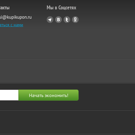
такты
Мы в Соцсетях
si@kupikupon.ru
аться с нами