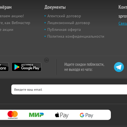
тнёрам
Документы
Кон
елаем акцию!
Агентский договор
spro
е, как Вебмастер
Лицензионный договор
Связ
е акции
Публичная оферта
Политика конфиденциальности
Ищите скидки поблизости,
не выходя из чата: