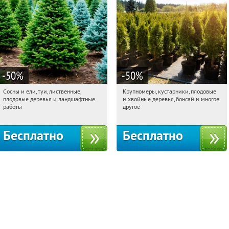
-50
%
-50
%
Сосны и ели, туи, лиственные,
Крупномеры, кустарники, плодовые
01:27:17
Получили:
31
01:27:17
Получили:
28
плодовые деревья и ландшафтные
и хвойные деревья, бонсай и многое
Московская обл., г. Химки,
Москва, Рябиновая улица, 17
работы
другое
территориальное управление
Кутузовское
Бесплатно
Бесплатно