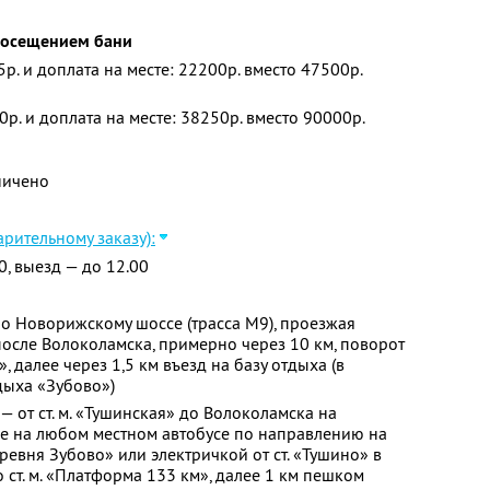
 посещением бани
5р. и доплата на месте: 22200р. вместо 47500р.
0р. и доплата на месте: 38250р. вместо 90000р.
ничено
арительному заказу):
0, выезд — до 12.00
о Новорижскому шоссе (трасса М9), проезжая
осле Волоколамска, примерно через 10 км, поворот
, далее через 1,5 км въезд на базу отдыха (в
дыха «Зубово»)
 от ст. м. «Тушинская» до Волоколамска на
ее на любом местном автобусе по направлению на
евня Зубово» или электричкой от ст. «Тушино» в
ст. м. «Платформа 133 км», далее 1 км пешком