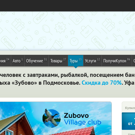
24
1
31
27
13
12
86
ния
Авто
Обучение
Товары
Туры
Услуги
ПолучиКупон
 человек с завтраками, рыбалкой, посещением бан
дыха «Зубово» в Подмосковье.
Скидка до 70%
. Уфа
Купил
от
Цена