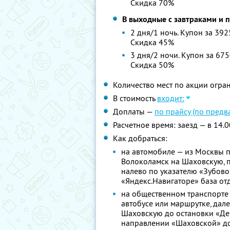
Скидка 70%
В выходные с завтраками и
2 дня/1 ночь. Купон за 392
Скидка 45%
3 дня/2 ночи. Купон за 675
Скидка 50%
Количество мест по акции огра
В стоимость
входит:
Доплаты —
по прайсу (по предв
Расчетное время: заезд — в 14.0
Как добраться:
на автомобиле — из Москвы п
Волоколамск на Шаховскую, п
налево по указателю «Зубово»
«Яндекс.Навигаторе» база от
на общественном транспорте —
автобусе или маршрутке, дал
Шаховскую до остановки «Дер
направлении «Шаховской» до 