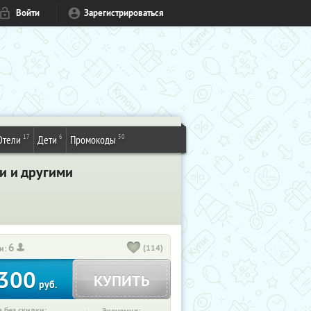
Войти
Зарегистрироваться
17
6
50
Отели
Дети
Промокоды
и и другими
6
(114)
и:
300
КУПИТЬ
руб.
 без скидки: