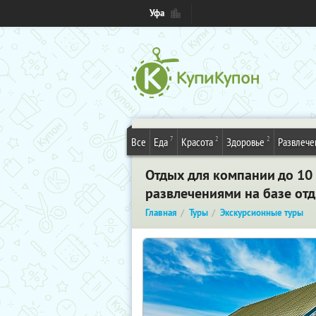
Уфа
7
2
2
Все
Еда
Красота
Здоровье
Развлече
Отдых для компании до 10
развлечениями на базе от
Главная
Туры
Экскурсионные туры