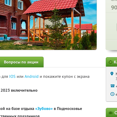
9
Вопросы по акции
К
а для
IOS
или
Android
и покажите купон с экрана
я 2023 включительно
ой на базе отдыха
«Зубово»
в Подмосковье
О
рственных праздников