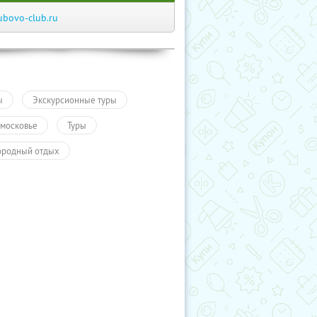
ubovo-club.ru
ы
Экскурсионные туры
московье
Туры
ородный отдых