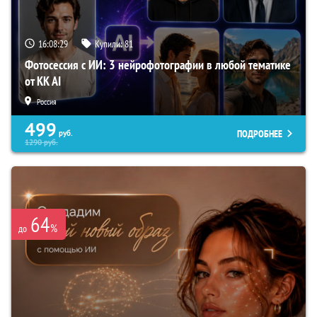
16:08:28
Купили:
81
Фотосессия с ИИ: 3 нейрофотографии в любой тематике
от KK AI
Россия
499
ПОДРОБНЕЕ
руб.
1290
руб.
64
%
до