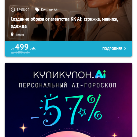
16:08:28
Купили:
64
Создание образа от агентства KK AI: стрижка, макияж,
одежда
Россия
499
ПОДРОБНЕЕ
от
руб.
до
6400
руб.