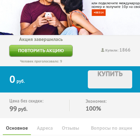
Акция завершилась
1866
ПОВТОРИТЬ АКЦИЮ
Купили:
Человек проголосовало: 9
КУПИТЬ
0
руб.
Цена без скидки:
Экономия:
99
100%
руб.
Основное
Адреса
Отзывы
Вопросы по акции