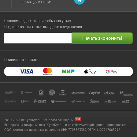
не выходя из чата:
Сэкономьте до 90% при любых покупках
Подпишитесь на самые выгодные предложения
Принимаем к оплате:
2010-2026 © КупиКупон. Все права защищены.
Все права на товарный знак "КупиКупон" и на сайт www.kupikupon.ru принадлежат
OOO «Агентство цифровых решений» ИНН 7705523387, ОГРН 1127747063212