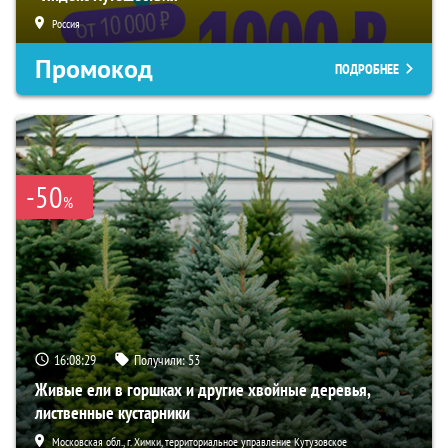
Россия
Промокод
ПОДРОБНЕЕ
-50
%
16:08:28
Получили:
53
Живые ели в горшках и другие хвойные деревья,
лиственные кустарники
Московская обл., г. Химки, территориальное управление Кутузовское