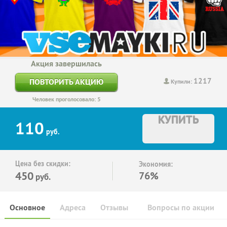
Акция завершилась
1217
ПОВТОРИТЬ АКЦИЮ
Купили:
Человек проголосовало: 5
КУПИТЬ
110
руб.
Цена без скидки:
Экономия:
450
76%
руб.
Основное
Адреса
Отзывы
Вопросы по акции