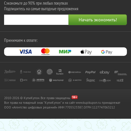
Сэкономьте до 90% при любых покупках
Подпишитесь на самые выгодные предложения
Принимаем к оплате:
2010-2026 © КупиКупон. Все права защищены.
Все права на товарный знак "КупиКупон" и на сайт www.kupikupon.ru принадлежат
OOO «Агентство цифровых решений» ИНН 7705523387, ОГРН 1127747063212