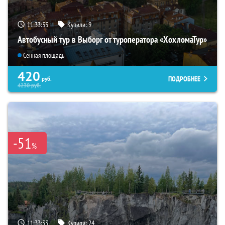
11:33:31
Купили:
9
Автобусный тур в Выборг от туроператора «ХохломаТур»
Сенная площадь
420
ПОДРОБНЕЕ
руб.
4230
руб.
-51
%
11:33:31
Купили:
24