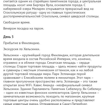
считается одним из старейших памятников города, а центральная
площадь носит имя Биргера Ярла, основателя города. С
набережной озера Миларен открывается прекрасный вид на
Стокгольмскую ратушу - одну из главных туристических
достопримечательностей Стокгольма, символ шведской столицы.
Свободное время.
Вечером посадка на паром.
День 5
Прибытие в Финляндию.
Экскурсия по Хельсинки.
Хельсинки – крупнейший город Финляндии, которая длительное
время входила в состав Российской Империи, что, конечно,
отражено и в облике города. Сенатская площадь – сердце
столицы. Старая торговая площадь – здесь можно найти продукты
и сувениры с местным этническим оттенком, как и на любой
другой торговой площади мира. Парк Эспланади порой
сравнивают с Елисейскими полями в миниатюре. Этот парк –
главное прогулочное пространство лета. Эспланади – это также
открытая зона WiFi. Хавис Аманда - неофициальный символ
Хельсинки. Здание Парламента. Памятник Сибелиусу. Ян Сибелиус
– один из известных финских композиторов. Центр Хельсинки –
замечательная возможность походить по магазинам, крупные
торговые центры очень удобно расположены и представляют
самые известные марки. Отправление в Санкт-Петербург.