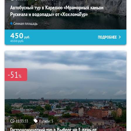
Автобусный тур в Карелию «Мраморный каньон
Рускеала и водопады» от «ХохломаТур»
Сенная площадь
450
ПОДРОБНЕЕ
руб.
4550
руб.
-51
%
11:33:31
Купили:
5
Гастрономический тур в Выборг на 1 день от