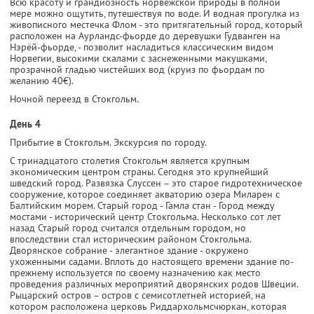
Всю красоту и грандиозность норвежской природы в полной
мере можно ощутить, путешествуя по воде. И водная прогулка из
живописного местечка Флом - это притягательный город, который
расположен на Аурландс-фьорде до деревушки Гудванген на
Нэрёй-фьорде, - позволит насладиться классическим видом
Норвегии, высокими скалами с заснеженными макушками,
прозрачной гладью чистейших вод (круиз по фьордам по
желанию 40€).
Ночной переезд в Стокгольм.
День 4
Прибытие в Стокгольм. Экскурсия по городу.
С тринадцатого столетия Стокгольм является крупным
экономическим центром страны. Сегодня это крупнейший
шведский город. Развязка Слуссен – это старое гидротехническое
сооружение, которое соединяет акваторию озера Миларен с
Балтийским морем. Старый город - Гамла стан - Город между
мостами - исторический центр Стокгольма. Несколько сот лет
назад Старый город считался отдельным городом, но
впоследствии стал историческим районом Стокгольма.
Дворянское собрание - элегантное здание - окружено
ухоженными садами. Вплоть до настоящего времени здание по-
прежнему используется по своему назначению как место
проведения различных мероприятий дворянских родов Швеции.
Рыцарский остров – остров с семисотлетней историей, на
котором расположена церковь Риддархольмсчюркан, которая