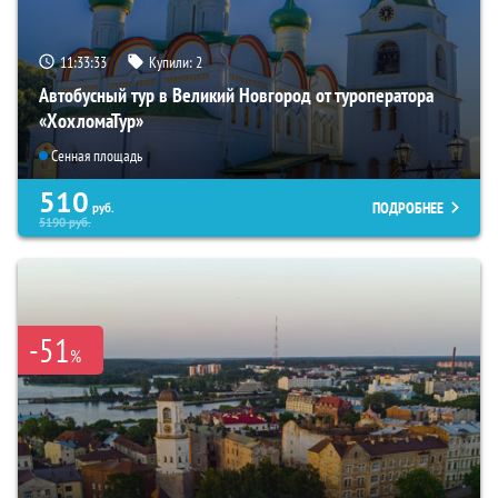
11:33:31
Купили:
2
Автобусный тур в Великий Новгород от туроператора
«ХохломаТур»
Сенная площадь
510
ПОДРОБНЕЕ
руб.
5190
руб.
-51
%