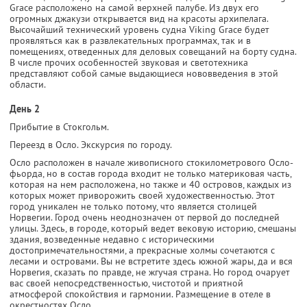
Grace расположено на самой верхней палубе. Из двух его
огромных джакузи открывается вид на красоты архипелага.
Высочайший технический уровень судна Viking Grace будет
проявляться как в развлекательных программах, так и в
помещениях, отведенных для деловых совещаний на борту судна.
В числе прочих особенностей звуковая и светотехника
представляют собой самые выдающиеся нововведения в этой
области.
День 2
Прибытие в Стокгольм.
Переезд в Осло. Экскурсия по городу.
Осло расположен в начале живописного стокилометрового Осло-
фьорда, но в состав города входит не только материковая часть,
которая на нем расположена, но также и 40 островов, каждых из
которых может приворожить своей художественностью. Этот
город уникален не только потому, что является столицей
Норвегии. Город очень неоднозначен от первой до последней
улицы. Здесь, в городе, который ведет вековую историю, смешаны
здания, возведенные недавно с историческими
достопримечательностями, а прекрасные холмы сочетаются с
лесами и островами. Вы не встретите здесь южной жары, да и вся
Норвегия, сказать по правде, не жгучая страна. Но город очарует
вас своей непосредственностью, чистотой и приятной
атмосферой спокойствия и гармонии. Размещение в отеле в
окрестностях Осло.