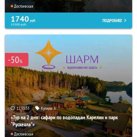
Достоевская
1740
ПОДРОБНЕЕ
руб.
13900
руб.
-50
%
11:33:31
Купили:
6
«Тур на 2 дня: сафари по водопадам Карелии и парк
“Рускеала"»
Достоевская