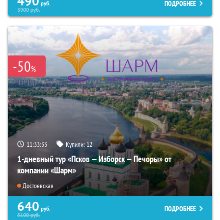
490
ПОДРОБНЕЕ
руб.
3900
руб.
-50
%
11:33:31
Купили:
12
1-дневный тур «Псков — Изборск — Печоры» от
компании «Шарм»
Достоевская
640
ПОДРОБНЕЕ
руб.
5100
руб.