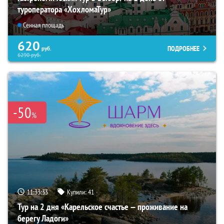
туроператора «ХохломаТур»
Сенная площадь
620
ПОДРОБНЕЕ
руб.
6290
руб.
-50
%
11:33:31
Купили:
41
Тур на 2 дня «Карельское счастье — проживание на
берегу Ладоги»