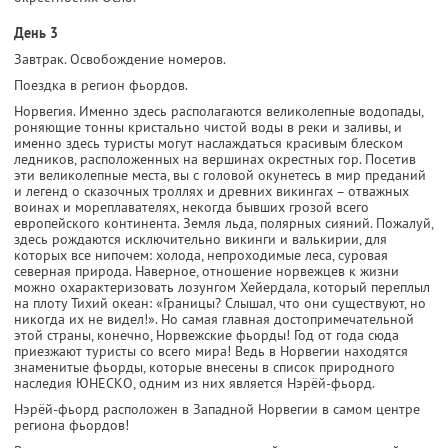
День 3
Завтрак. Освобождение номеров.
Поездка в регион фьордов.
Норвегия. Именно здесь располагаются великолепные водопады,
роняющие тонны кристально чистой воды в реки и заливы, и
именно здесь туристы могут наслаждаться красивым блеском
ледников, расположенных на вершинах окрестных гор. Посетив
эти великолепные места, вы с головой окунетесь в мир преданий
и легенд о сказочных троллях и древних викингах – отважных
воинах и мореплавателях, некогда бывших грозой всего
европейского континента. Земля льда, полярных сияний. Пожалуй,
здесь рождаются исключительно викинги и валькирии, для
которых все нипочем: холода, непроходимые леса, суровая
северная природа. Наверное, отношение норвежцев к жизни
можно охарактеризовать лозунгом Хейердала, который переплыл
на плоту Тихий океан: «Границы? Слышал, что они существуют, но
никогда их не видел!». Но самая главная достопримечательной
этой страны, конечно, Норвежские фьорды! Год от года сюда
приезжают туристы со всего мира! Ведь в Норвегии находятся
знаменитые фьорды, которые внесены в список природного
наследия ЮНЕСКО, одним из них является Нэрёй-фьорд.
Нэрёй-фьорд расположен в Западной Норвегии в самом центре
региона фьордов!