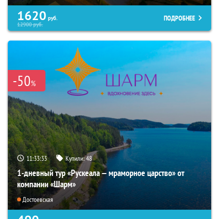
1620
ПОДРОБНЕЕ
руб.
12900
руб.
-50
%
11:33:31
Купили:
48
1-дневный тур «Рускеала — мраморное царство» от
компании «Шарм»
Достоевская