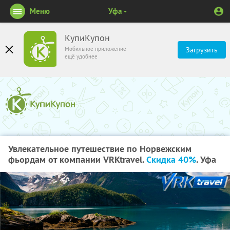
Меню
Уфа
КупиКупон
Мобильное приложение
Загрузить
ещё удобнее
Увлекательное путешествие по Норвежским
фьордам от компании VRKtravel.
Скидка 40%
. Уфа