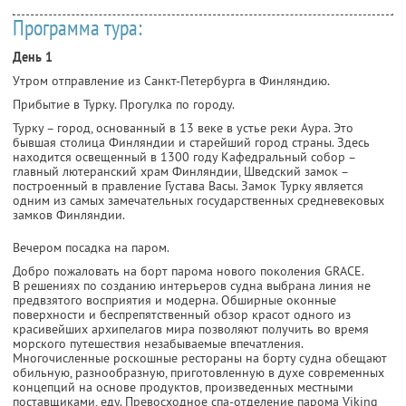
Программа тура:
День 1
Утром отправление из Санкт-Петербурга в Финляндию.
Прибытие в Турку. Прогулка по городу.
Турку – город, основанный в 13 веке в устье реки Аура. Это
бывшая столица Финляндии и старейший город страны. Здесь
находится освещенный в 1300 году Кафедральный собор –
главный лютеранский храм Финляндии, Шведский замок –
построенный в правление Густава Васы. Замок Турку является
одним из самых замечательных государственных средневековых
замков Финляндии.
Вечером посадка на паром.
Добро пожаловать на борт парома нового поколения GRACE.
В решениях по созданию интерьеров судна выбрана линия не
предвзятого восприятия и модерна. Обширные оконные
поверхности и беспрепятственный обзор красот одного из
красивейших архипелагов мира позволяют получить во время
морского путешествия незабываемые впечатления.
Многочисленные роскошные рестораны на борту судна обещают
обильную, разнообразную, приготовленную в духе современных
концепций на основе продуктов, произведенных местными
поставщиками, еду. Превосходное спа-отделение парома Viking