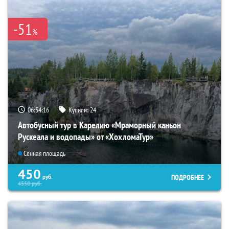
-51
%
06:54:14
Купили:
24
Автобусный тур в Карелию «Мраморный каньон
Рускеала и водопады» от «ХохломаТур»
Сенная площадь
450
ПОДРОБНЕЕ
руб.
4550
руб.