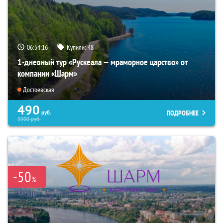
06:54:14
Купили:
48
1-дневный тур «Рускеала — мраморное царство» от
компании «Шарм»
Достоевская
490
ПОДРОБНЕЕ
руб.
3900
руб.
-50
%