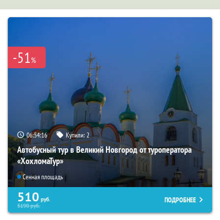
-51
%
06:54:14
Купили:
2
Автобусный тур в Великий Новгород от туроператора
«ХохломаТур»
Сенная площадь
510
ПОДРОБНЕЕ
руб.
5190
руб.