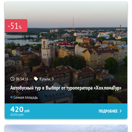
-51
%
06:54:14
Купили:
9
Автобусный тур в Выборг от туроператора «ХохломаТур»
Сенная площадь
420
ПОДРОБНЕЕ
руб.
4230
руб.