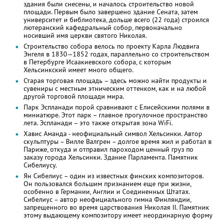
здания были снесены, и началось строительство новой
площади. Первым было завершено здание Сената, затем
университет и библиотека, дольше всего (22 года) строился
лютеранский кафедральный собор, первоначально
носивший имя церкви святого Николая.
Строительство собора велось по проекту Карла Людвига
Энгеля в 1830—1852 годах, параллельно со строительством
в Петербурге Исаакиевского собора, с которым
Хельсинкский имеет много общего.
Старая торговая площадь – здесь можно найти продукты и
сувениры с местным этническим оттенком, как и на любой
другой торговой площади мира.
Парк Эспланади порой сравнивают с Елисейскими полями в
миниатюре. Этот парк – главное прогулочное пространство
лета. Эспланади – это также открытая зона WiFi.
Хавис Аманда - неофициальный символ Хельсинки. Автор
скульптуры – Вилле Валгрен – долгое время жил и работал в
Париже, откуда и отправил пароходом ценный груз по
заказу города Хельсинки. Здание Парламента. Памятник
Сибелиусу.
Ян Сибелиус – один из известных финских композиторов.
Он пользовался большим признанием еще при жизни,
особенно в Германии, Англии и Соединенных Штатах.
Сибелиус – автор неофициального гимна Финляндии,
запрещенного во время царствования Николая II. Памятник
этому выдающему композитору имеет неординарную форму