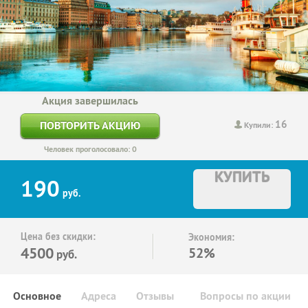
Акция завершилась
16
ПОВТОРИТЬ АКЦИЮ
Купили:
Человек проголосовало: 0
КУПИТЬ
190
руб.
Цена без скидки:
Экономия:
4500
52%
руб.
Основное
Адреса
Отзывы
Вопросы по акции