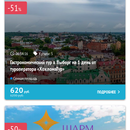
-51
%
06:54:14
Купили:
5
Гастрономический тур в Выборг на 1 день от
туроператора «ХохломаТур»
Сенная площадь
620
ПОДРОБНЕЕ
руб.
6290
руб.
-50