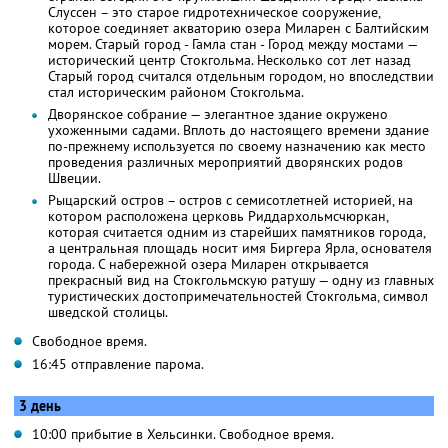
Слуссен – это старое гидротехническое сооружение,
которое соединяет акваторию озера Миларен с Балтийским
морем. Старый город - Гамла стан - Город между мостами —
исторический центр Стокгольма. Несколько сот лет назад
Старый город считался отдельным городом, но впоследствии
стал историческим районом Стокгольма.
Дворянское собрание — элегантное здание окружено
ухоженными садами. Вплоть до настоящего времени здание
по-прежнему используется по своему назначению как место
проведения различных мероприятий дворянских родов
Швеции.
Рыцарский остров – остров с семисотлетней историей, на
котором расположена церковь Риддархольмсчюркан,
которая считается одним из старейших памятников города,
а центральная площадь носит имя Биргера Ярла, основателя
города. С набережной озера Миларен открывается
прекрасный вид на Стокгольмскую ратушу — одну из главных
туристических достопримечательностей Стокгольма, символ
шведской столицы.
Свободное время.
16:45 отправление парома.
3 день
10:00 прибытие в Хельсинки. Свободное время.