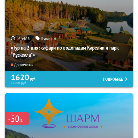
06:54:14
Купили:
6
«Тур на 2 дня: сафари по водопадам Карелии и парк
“Рускеала"»
Достоевская
1620
ПОДРОБНЕЕ
руб.
12900
руб.
-50
%