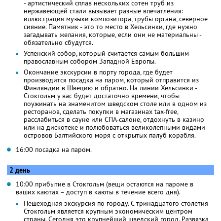
- артистический сплав нескольких сотен труб из
нержавеющей стали вызывает разные впечатления:
иллюстрация музыки композитора, трубы органа, северное
сияние. Памятник - это то место в Хельсинки, где нужно
загадывать желания, которые, если они не материальны -
обязательно сбудутся.
Успенский собор, который считается самым большим
православным собором Западной Европы.
Окончание экскурсии в порту города, где будет
производится посадка на паром, который отправится из
Финляндии в Швецию и обратно. На линии Хельсинки -
Стокгольм у вас будет достаточно времени, чтобы
поужинать на знаменитом шведском столе или в одном из
ресторанов, сделать покупки в магазинах tax-free,
расслабиться в сауне или СПА-салоне, отдохнуть в казино
или на дискотеке и полюбоваться великолепными видами
островов Балтийского моря с открытых палуб корабля.
16:00 посадка на паром.
2 день
10:00 прибытие в Стокгольм (вещи остаются на пароме в
ваших каютах – доступ в каюты в течение всего дня).
Пешеходная экскурсия по городу. С тринадцатого столетия
Стокгольм является крупным экономическим центром
страны. Сегодня это крупнейший шведский город. Развязка