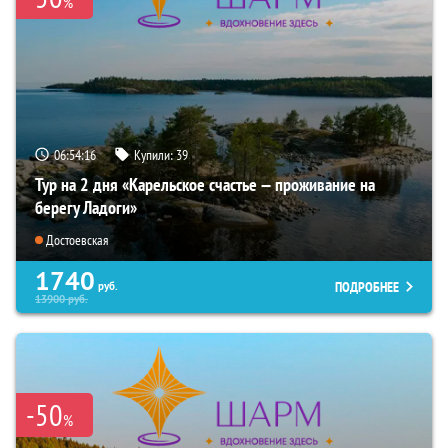
%
06:54:14
Купили:
39
Тур на 2 дня «Карельское счастье — проживание на
берегу Ладоги»
Достоевская
1740
ПОДРОБНЕЕ
руб.
13900
руб.
-50
%