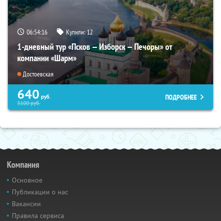
06:54:14
Купили:
12
1-дневный тур «Псков — Изборск — Печоры» от
компании «Шарм»
Достоевская
640
ПОДРОБНЕЕ
руб.
5100
руб.
Компания
Основное
Публикации о нас
Вакансии
Правила сервиса