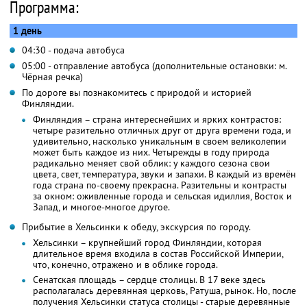
Программа:
1 день
04:30 - подача автобуса
05:00 - отправление автобуса (дополнительные остановки: м.
Чёрная речка)
По дороге вы познакомитесь с природой и историей
Финляндии.
Финляндия – страна интереснейших и ярких контрастов:
четыре разительно отличных друг от друга времени года, и
удивительно, насколько уникальным в своем великолепии
может быть каждое из них. Четырежды в году природа
радикально меняет свой облик: у каждого сезона свои
цвета, свет, температура, звуки и запахи. В каждый из времён
года страна по-своему прекрасна. Разительны и контрасты
за окном: оживленные города и сельская идиллия, Восток и
Запад, и многое-многое другое.
Прибытие в Хельсинки к обеду, экскурсия по городу.
Хельсинки – крупнейший город Финляндии, которая
длительное время входила в состав Российской Империи,
что, конечно, отражено и в облике города.
Сенатская площадь – сердце столицы. В 17 веке здесь
располагалась деревянная церковь, Ратуша, рынок. Но, после
получения Хельсинки статуса столицы - старые деревянные