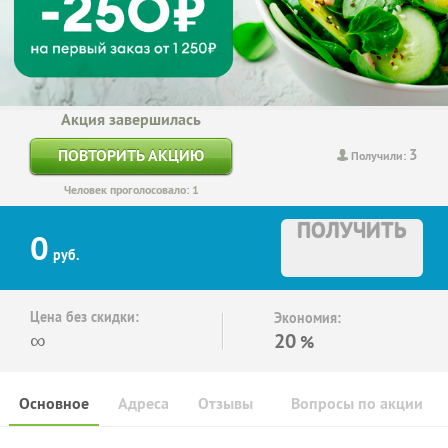
Акция завершилась
3
ПОВТОРИТЬ АКЦИЮ
Получили:
Человек проголосовало: 1
ПОЛУЧИТЬ
0
руб.
Цена без скидки:
Экономия:
∞
20
%
Основное
Адреса
Отзывы
Вопросы по акции