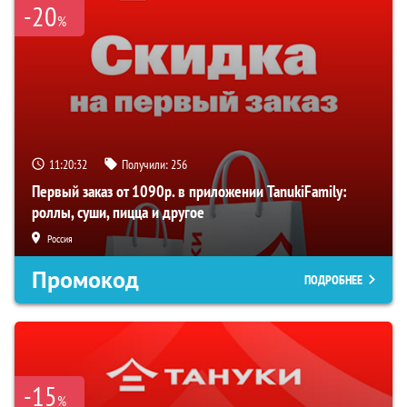
-20
%
11:20:32
Получили:
256
Первый заказ от 1090р. в приложении TanukiFamily:
роллы, суши, пицца и другое
Россия
Промокод
ПОДРОБНЕЕ
-15
%