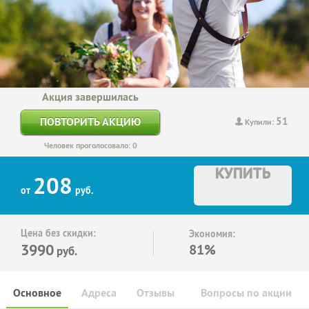
Акция завершилась
51
ПОВТОРИТЬ АКЦИЮ
Купили:
Человек проголосовало: 0
КУПИТЬ
208
от
руб.
Цена без скидки:
Экономия:
3990
81%
руб.
Основное
Адреса
Отзывы
Вопросы по акции