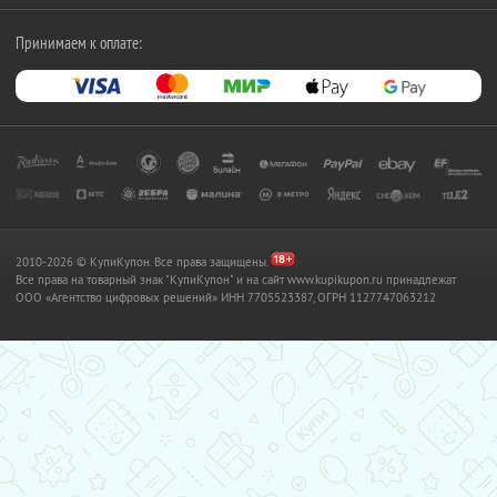
Принимаем к оплате:
2010-2026 © КупиКупон. Все права защищены.
Все права на товарный знак "КупиКупон" и на сайт www.kupikupon.ru принадлежат
OOO «Агентство цифровых решений» ИНН 7705523387, ОГРН 1127747063212