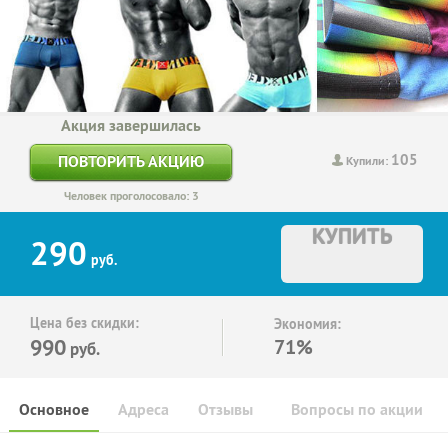
Акция завершилась
105
ПОВТОРИТЬ АКЦИЮ
Купили:
Человек проголосовало: 3
КУПИТЬ
290
руб.
Цена без скидки:
Экономия:
990
71%
руб.
Основное
Адреса
Отзывы
Вопросы по акции