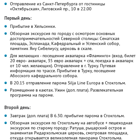
Отправление из Санкт-Петербурга от гостиницы
«Октябрьская», Лиговский пр., 10 в 22.00
Первый день:
Прибытие в Хельсинки.
Обзорная экскурсия по городу с осмотром основных
достопримечательностей Северной столицы: Сенатская
площадь, Эспланада, Кафедральный и Успенский собор,
памятник Яну Сибелиусу, церковь в скале.
Для желающих - посещение аквапарка «Фламинго» (вход. билет
20 евро- аквапарк, 35 евро аквапарк + спа, поездка в аквапарк
от 10 чел. желающих). Отправление в г. Турку. Путевая
информация по трассе. Прибытие в Турку, посещение
Абосского кафедрального собора.
В 20.15 отправление парома Silja Line Europa в Стокгольм.
Размещение в каютах. Ужин (доп. плата). Развлекательная
программа на пароме.
Второй день:
Завтрак (доп. плата) В 6.30. прибытие парома в Стокгольм.
Обзорная экскурсия по Стокгольму на автобусе + пешеходная
экскурсия по старому городу: Ратуша, рыцарский остров и
знаменитая Ридархольмская церковь, смотровая площадка,
откуда открывается великолепная панорама Стокгольма.