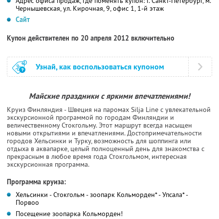
Адрес офиса продаж, где поменять купон: г. Санкт-Петербург, м.
Чернышевская, ул. Кирочная, 9, офис 1, 1-й этаж
Сайт
Купон действителен по 20 апреля 2012 включительно
Узнай, как воспользоваться купоном
Майские праздники с яркими впечатлениями!
Круиз Финляндия - Швеция на паромах Silja Line с увлекательной
экскурсионной программой по городам Финляндии и
величественному Стокгольму. Этот маршрут всегда насыщен
новыми открытиями и впечатлениями. Достопримечательности
городов Хельсинки и Турку, возможность для шоппинга или
отдыха в аквапарке, целый полноценный день для знакомства с
прекрасным в любое время года Стокгольмом, интересная
экскурсионная программа.
Программа круиза:
Хельсинки - Стокгольм - зоопарк Кольморден* - Упсала* -
Порвоо
Посещение зоопарка Кольморден!