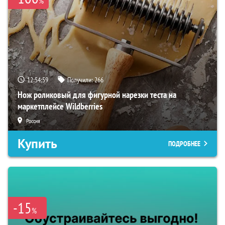
%
12:54:58
Получили:
266
Нож роликовый для фигурной нарезки теста на
маркетплейсе Wildberries
Россия
Купить
ПОДРОБНЕЕ
-15
%