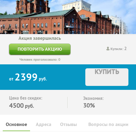
Акция завершилась
2
ПОВТОРИТЬ АКЦИЮ
Купили:
Человек проголосовало: 0
КУПИТЬ
2399
от
руб.
Цена без скидки:
Экономия:
4500
30%
руб.
Основное
Адреса
Отзывы
Вопросы по акции