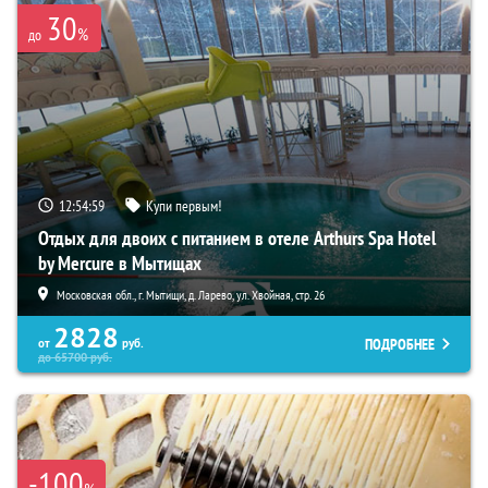
30
%
до
12:54:58
Купи первым!
Отдых для двоих с питанием в отеле Arthurs Spa Hotel
by Mercure в Мытищах
Московская обл., г. Мытищи, д. Ларево, ул. Хвойная, стр. 26
2828
ПОДРОБНЕЕ
от
руб.
до
65700
руб.
-100