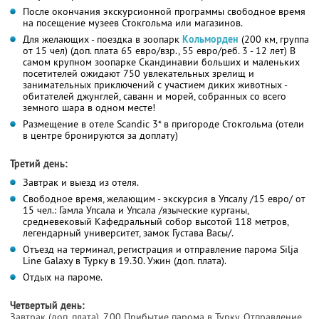
После окончания экскурсионной программы свободное время
на посещение музеев Стокгольма или магазинов.
Для желающих - поездка в зоопарк
Кольморден
(200 км, группа
от 15 чел) (доп. плата 65 евро/взр., 55 евро/реб. 3 - 12 лет) В
самом крупном зоопарке Скандинавии больших и маленьких
посетителей ожидают 750 увлекательных зрелищ и
занимательных приключений с участием диких животных -
обитателей джунглей, саванн и морей, собранных со всего
земного шара в одном месте!
Размещение в отеле Scandic 3* в пригороде Стокгольма (отели
в центре бронируются за доплату)
Третий день:
Завтрак и выезд из отеля.
Свободное время, желающим - экскурсия в Упсалу /15 евро/ от
15 чел.: Гамла Упсала и Упсала /языческие курганы,
средневековый Кафедральный собор высотой 118 метров,
легендарный университет, замок Густава Васы/.
Отъезд на терминал, регистрация и отправление парома Silja
Line Galaxy в Турку в 19.30. Ужин (доп. плата).
Отдых на пароме.
Четвертый день:
Завтрак (доп. плата). 7.00 Прибытие парома в Турку. Отправление