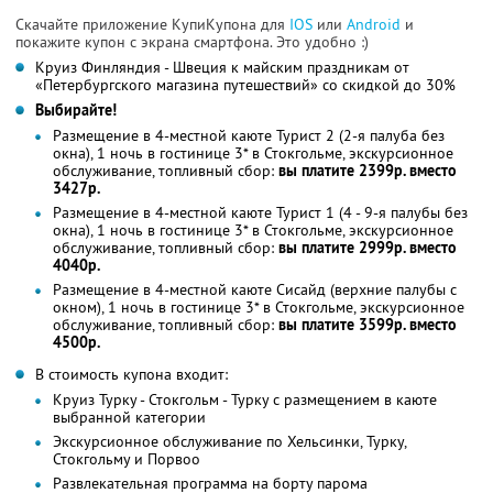
Скачайте приложение КупиКупона для
IOS
или
Android
и
покажите купон с экрана смартфона. Это удобно :)
Круиз Финляндия - Швеция к майским праздникам от
«Петербургского магазина путешествий» со скидкой до 30%
Выбирайте!
Размещение в 4-местной каюте Турист 2 (2-я палуба без
окна), 1 ночь в гостинице 3* в Стокгольме, экскурсионное
обслуживание, топливный сбор:
вы платите 2399р. вместо
3427р.
Размещение в 4-местной каюте Турист 1 (4 - 9-я палубы без
окна), 1 ночь в гостинице 3* в Стокгольме, экскурсионное
обслуживание, топливный сбор:
вы платите 2999р. вместо
4040р.
Размещение в 4-местной каюте Сисайд (верхние палубы с
окном), 1 ночь в гостинице 3* в Стокгольме, экскурсионное
обслуживание, топливный сбор:
вы платите 3599р. вместо
4500р.
В стоимость купона входит:
Круиз Турку - Стокгольм - Турку с размещением в каюте
выбранной категории
Экскурсионное обслуживание по Хельсинки, Турку,
Стокгольму и Порвоо
Развлекательная программа на борту парома